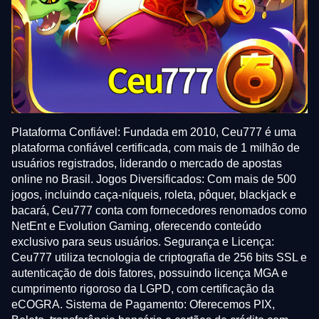
Plataforma Confiável: Fundada em 2010, Ceu777 é uma
plataforma confiável certificada, com mais de 1 milhão de
usuários registrados, liderando o mercado de apostas
online no Brasil. Jogos Diversificados: Com mais de 500
jogos, incluindo caça-níqueis, roleta, pôquer, blackjack e
bacará, Ceu777 conta com fornecedores renomados como
NetEnt e Evolution Gaming, oferecendo conteúdo
exclusivo para seus usuários. Segurança e Licença:
Ceu777 utiliza tecnologia de criptografia de 256 bits SSL e
autenticação de dois fatores, possuindo licença MGA e
cumprimento rigoroso da LGPD, com certificação da
eCOGRA. Sistema de Pagamento: Oferecemos PIX,