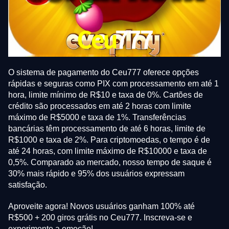
O sistema de pagamento do Ceu777 oferece opções
rápidas e seguras como PIX com processamento em até 1
hora, limite mínimo de R$10 e taxa de 0%. Cartões de
crédito são processados em até 2 horas com limite
máximo de R$5000 e taxa de 1%. Transferências
bancárias têm processamento de até 6 horas, limite de
R$1000 e taxa de 2%. Para criptomoedas, o tempo é de
até 24 horas, com limite máximo de R$10000 e taxa de
0,5%. Comparado ao mercado, nosso tempo de saque é
30% mais rápido e 95% dos usuários expressam
satisfação.
Aproveite agora! Novos usuários ganham 100% até
R$500 + 200 giros grátis no Ceu777. Inscreva-se e
experimente a emoção!