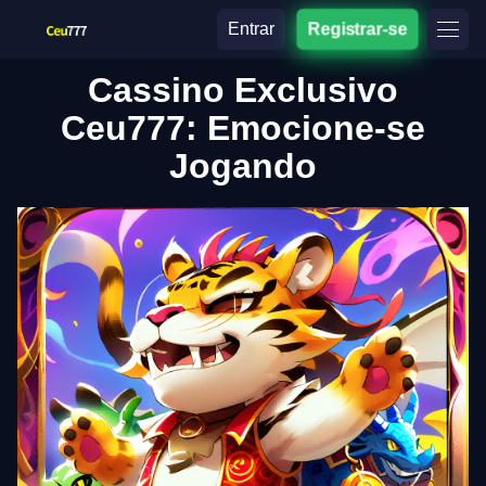
Entrar
Registrar-se
Cassino Exclusivo
Ceu777: Emocione-se
Jogando