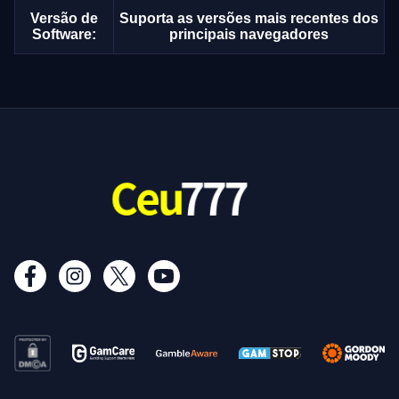
Versão de
Suporta as versões mais recentes dos
Software:
principais navegadores