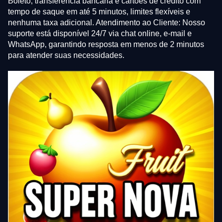
Boleto, transferência bancária e cartões de crédito com
tempo de saque em até 5 minutos, limites flexíveis e
nenhuma taxa adicional. Atendimento ao Cliente: Nosso
suporte está disponível 24/7 via chat online, e-mail e
WhatsApp, garantindo resposta em menos de 2 minutos
para atender suas necessidades.