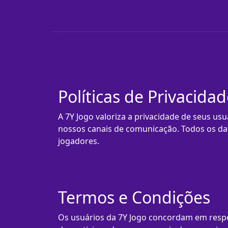
Políticas de Privacida
A 7Y Jogo valoriza a privacidade de seus u
nossos canais de comunicação. Todos os dad
jogadores.
Termos e Condições
Os usuários da 7Y Jogo concordam em respei