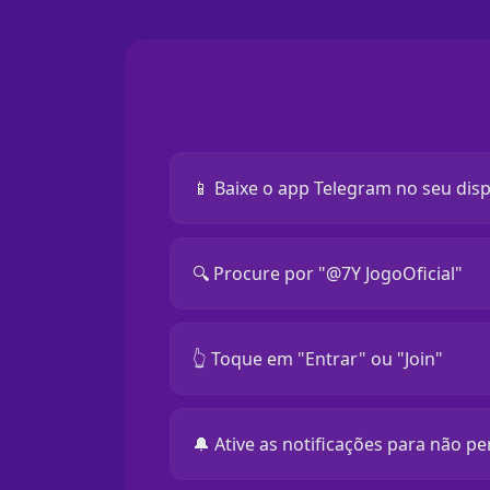
📱 Baixe o app Telegram no seu disp
🔍 Procure por "@7Y JogoOficial"
👆 Toque em "Entrar" ou "Join"
🔔 Ative as notificações para não p