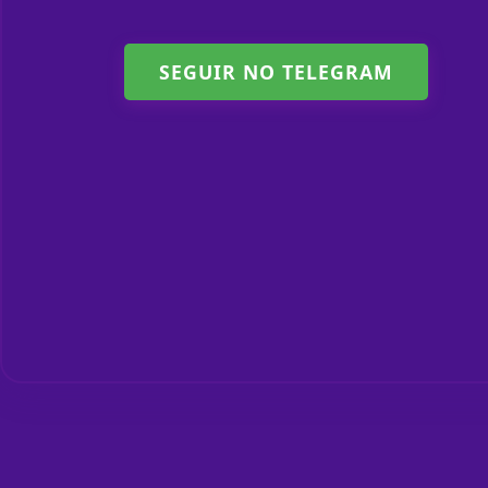
SEGUIR NO TELEGRAM