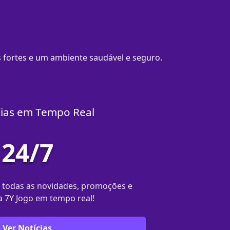
s fortes e um ambiente saudável e seguro.
cias em Tempo Real
24/7
e todas as novidades, promoções e
a 7Y Jogo em tempo real!
Ver Notícias