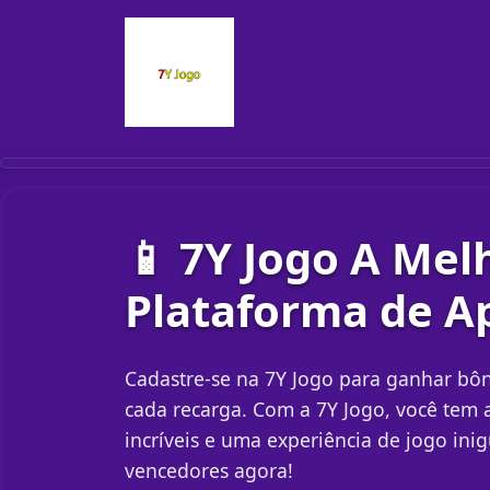
📱 7Y Jogo A Mel
Plataforma de A
Cadastre-se na 7Y Jogo para ganhar bô
cada recarga. Com a 7Y Jogo, você tem
incríveis e uma experiência de jogo inig
vencedores agora!