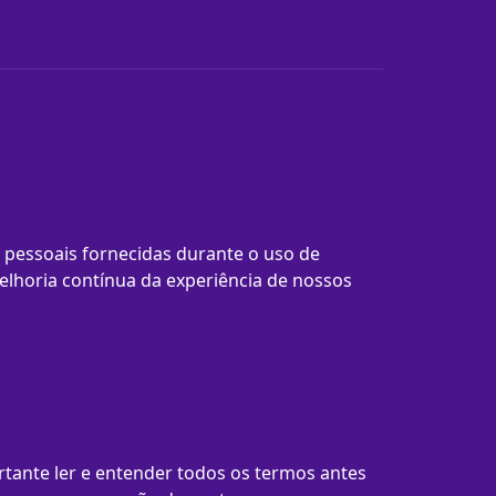
 pessoais fornecidas durante o uso de
elhoria contínua da experiência de nossos
tante ler e entender todos os termos antes