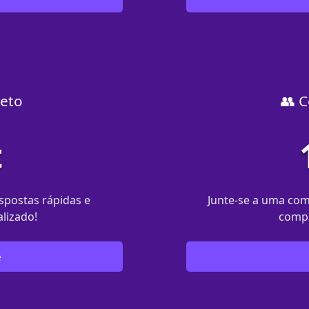
reto
👥 
t
espostas rápidas e
Junte-se a uma com
lizado!
compa
e