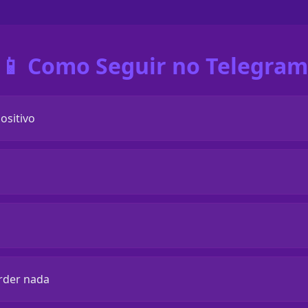
📱 Como Seguir no Telegram
ositivo
erder nada