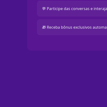
💬 Participe das conversas e interaj
🎁 Receba bônus exclusivos autom