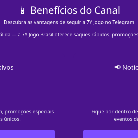
📱 Benefícios do Canal
Descubra as vantagens de seguir a 7Y Jogo no Telegram
álida — a 7Y Jogo Brasil oferece saques rápidos, promoçõe
sivos
📢 Notí
m, promoções especiais
Fique por dentro d
s únicos!
eventos d