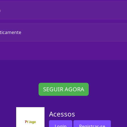
a
aticamente
SEGUIR AGORA
Acessos
Login
Registrar-se