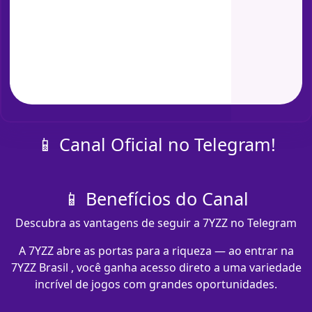
📱 Canal Oficial no Telegram!
📱 Benefícios do Canal
Descubra as vantagens de seguir a 7YZZ no Telegram
A 7YZZ abre as portas para a riqueza — ao entrar na
7YZZ Brasil , você ganha acesso direto a uma variedade
incrível de jogos com grandes oportunidades.