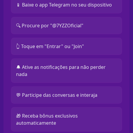
📱 Baixe o app Telegram no seu dispositivo
🔍 Procure por "@7YZZOficial"
👆 Toque em "Entrar" ou "Join"
🔔 Ative as notificações para não perder
nada
💬 Participe das conversas e interaja
🎁 Receba bônus exclusivos
automaticamente