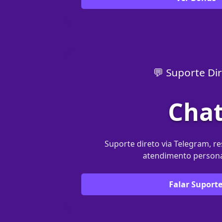
💬 Suporte Di
Cha
Suporte direto via Telegram, r
atendimento persona
Falar Suport