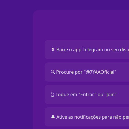
📱 Baixe o app Telegram no seu disp
🔍 Procure por "@7YAAOficial"
👆 Toque em "Entrar" ou "Join"
🔔 Ative as notificações para não p