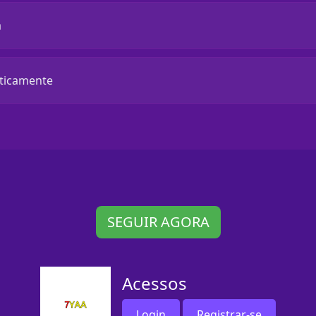
a
aticamente
SEGUIR AGORA
Acessos
Login
Registrar-se