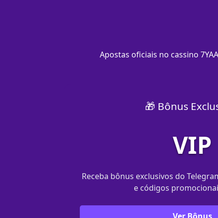
Apostas oficiais no cassino 7YAA
🎁 Bônus Exclu
VIP
Receba bônus exclusivos do Telegra
e códigos promocionai
Ver Bônus