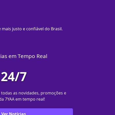
mais justo e confiável do Brasil.
cias em Tempo Real
24/7
e todas as novidades, promoções e
da 7YAA em tempo real!
Ver Notícias