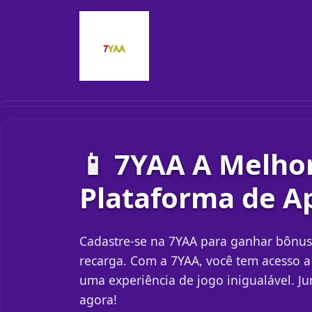
📱 7YAA A Melho
Plataforma de A
Cadastre-se na 7YAA para ganhar bônus
recarga. Com a 7YAA, você tem acesso a
uma experiência de jogo inigualável. J
agora!