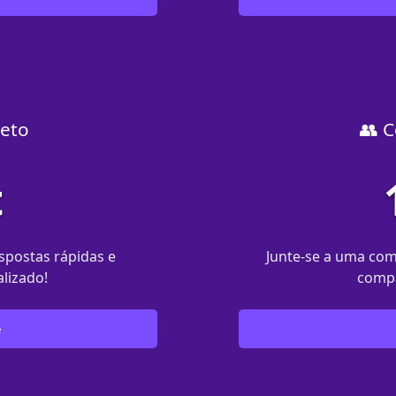
reto
👥 
t
espostas rápidas e
Junte-se a uma com
lizado!
compa
e