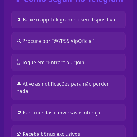
📱 Baixe o app Telegram no seu dispositivo
🔍 Procure por "@7P55 VipOficial"
👆 Toque em "Entrar" ou "Join"
🔔 Ative as notificações para não perder
nada
💬 Participe das conversas e interaja
🎁 Receba bônus exclusivos