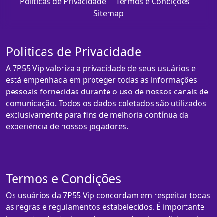
Políticas de Privacidade
Termos e Condições
Sitemap
Políticas de Privacidade
A 7P55 Vip valoriza a privacidade de seus usuários e
está empenhada em proteger todas as informações
pessoais fornecidas durante o uso de nossos canais de
comunicação. Todos os dados coletados são utilizados
exclusivamente para fins de melhoria contínua da
experiência de nossos jogadores.
Termos e Condições
Os usuários da 7P55 Vip concordam em respeitar todas
as regras e regulamentos estabelecidos. É importante