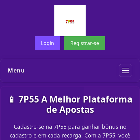
Login
Registrar-se
Menu
📱 7P55 A Melhor Plataforma
de Apostas
Cadastre-se na 7P55 para ganhar bônus no
cadastro e em cada recarga. Com a 7P55, você