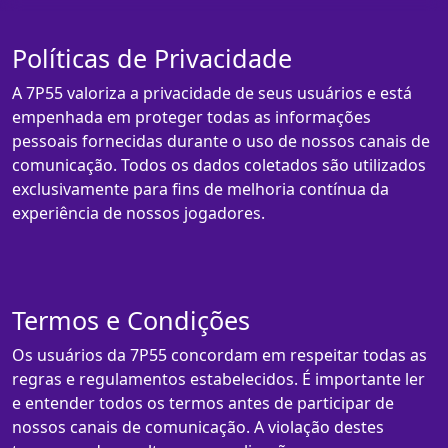
Políticas de Privacidade
A 7P55 valoriza a privacidade de seus usuários e está
empenhada em proteger todas as informações
pessoais fornecidas durante o uso de nossos canais de
comunicação. Todos os dados coletados são utilizados
exclusivamente para fins de melhoria contínua da
experiência de nossos jogadores.
Termos e Condições
Os usuários da 7P55 concordam em respeitar todas as
regras e regulamentos estabelecidos. É importante ler
e entender todos os termos antes de participar de
nossos canais de comunicação. A violação destes