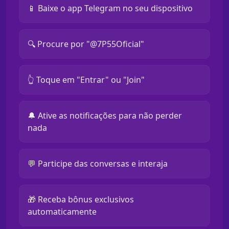
📱 Baixe o app Telegram no seu dispositivo
🔍 Procure por "@7P55Oficial"
👆 Toque em "Entrar" ou "Join"
🔔 Ative as notificações para não perder
nada
💬 Participe das conversas e interaja
🎁 Receba bônus exclusivos
automaticamente