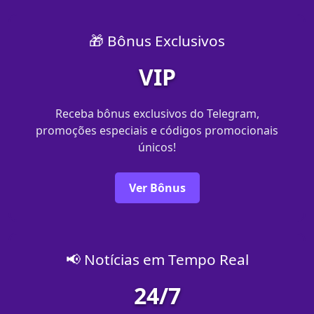
🎁 Bônus Exclusivos
VIP
Receba bônus exclusivos do Telegram,
promoções especiais e códigos promocionais
únicos!
Ver Bônus
📢 Notícias em Tempo Real
24/7