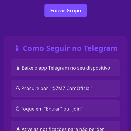
Entrar Grupo
📱 Como Seguir no Telegram
📱 Baixe o app Telegram no seu dispositivo
🔍 Procure por "@7M7 ComOficial"
👆 Toque em "Entrar" ou "Join"
🔔 Ative as notificações para não perder