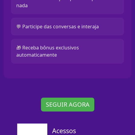
nada
💬 Participe das conversas e interaja
🎁 Receba bônus exclusivos
automaticamente
SEGUIR AGORA
Acessos