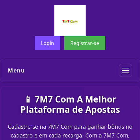
Login
Registrar-se
Menu
📱 7M7 Com A Melhor
Plataforma de Apostas
Cadastre-se na 7M7 Com para ganhar bônus no
cadastro e em cada recarga. Com a 7M7 Com,