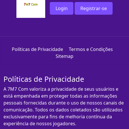
Login
Registrar-se
Políticas de Privacidade
Termos e Condições
Sitemap
Políticas de Privacidade
A 7M7 Com valoriza a privacidade de seus usuários e
está empenhada em proteger todas as informações
pessoais fornecidas durante o uso de nossos canais de
comunicação. Todos os dados coletados são utilizados
exclusivamente para fins de melhoria contínua da
experiência de nossos jogadores.