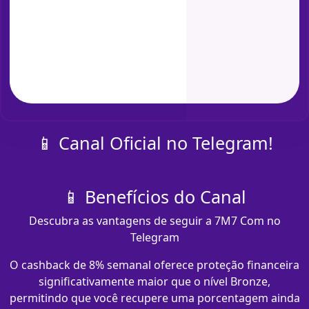
📱 Canal Oficial no Telegram!
📱 Benefícios do Canal
Descubra as vantagens de seguir a 7M7 Com no
Telegram
O cashback de 8% semanal oferece proteção financeira
significativamente maior que o nível Bronze,
permitindo que você recupere uma porcentagem ainda