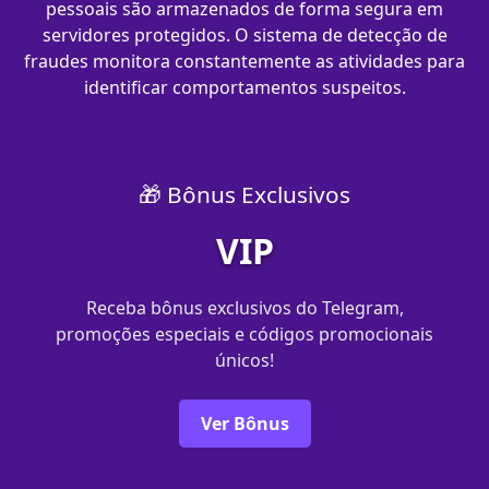
pessoais são armazenados de forma segura em
servidores protegidos. O sistema de detecção de
fraudes monitora constantemente as atividades para
identificar comportamentos suspeitos.
🎁 Bônus Exclusivos
VIP
Receba bônus exclusivos do Telegram,
promoções especiais e códigos promocionais
únicos!
Ver Bônus