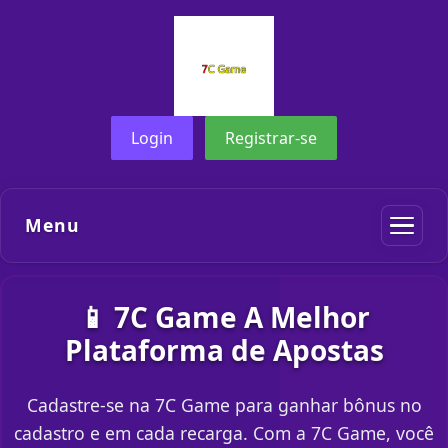
Login
Registrar-se
Menu
📱 7C Game A Melhor
Plataforma de Apostas
Cadastre-se na 7C Game para ganhar bônus no
cadastro e em cada recarga. Com a 7C Game, você