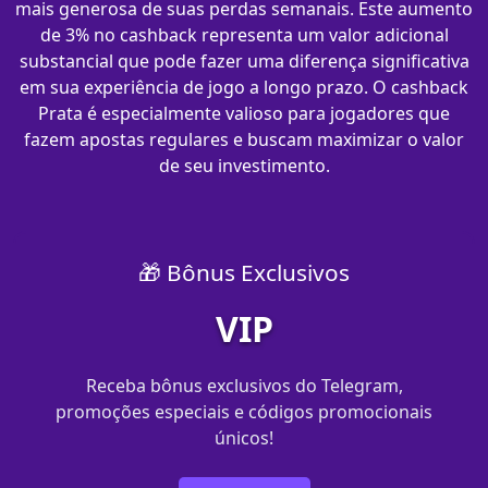
mais generosa de suas perdas semanais. Este aumento
de 3% no cashback representa um valor adicional
substancial que pode fazer uma diferença significativa
em sua experiência de jogo a longo prazo. O cashback
Prata é especialmente valioso para jogadores que
fazem apostas regulares e buscam maximizar o valor
de seu investimento.
🎁 Bônus Exclusivos
VIP
Receba bônus exclusivos do Telegram,
promoções especiais e códigos promocionais
únicos!