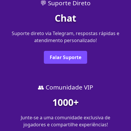
💬 Suporte Direto
Chat
Suporte direto via Telegram, respostas rápidas e
atendimento personalizado!
Falar Suporte
👥 Comunidade VIP
1000+
Junte-se a uma comunidade exclusiva de
jogadores e compartilhe experiências!