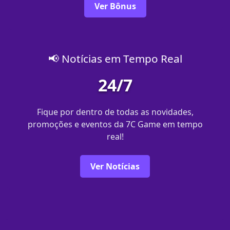
Ver Bônus
📢 Notícias em Tempo Real
24/7
Fique por dentro de todas as novidades,
promoções e eventos da 7C Game em tempo
real!
Ver Notícias