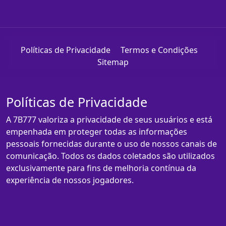
Políticas de Privacidade
Termos e Condições
Sitemap
Políticas de Privacidade
A 7B777 valoriza a privacidade de seus usuários e está
empenhada em proteger todas as informações
pessoais fornecidas durante o uso de nossos canais de
comunicação. Todos os dados coletados são utilizados
exclusivamente para fins de melhoria contínua da
experiência de nossos jogadores.