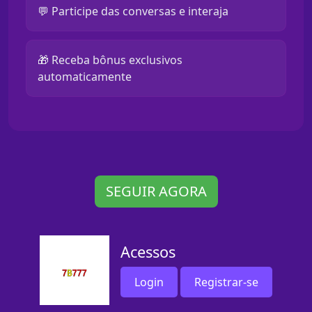
💬 Participe das conversas e interaja
🎁 Receba bônus exclusivos
automaticamente
SEGUIR AGORA
Acessos
Login
Registrar-se