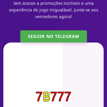
tem acesso a promoções incríveis e uma
experiência de jogo inigualável. Junte-se aos
vencedores agora!
SEGUIR NO TELEGRAM