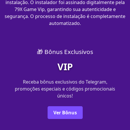
instalação. O instalador foi assinado digitalmente pela
79X Game Vip, garantindo sua autenticidade e
segurança. O processo de instalação é completamente
automatizado.
🎁 Bônus Exclusivos
VIP
Receba bônus exclusivos do Telegram,
promoções especiais e códigos promocionais
únicos!
Ver Bônus