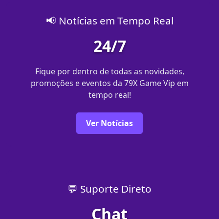
📢 Notícias em Tempo Real
24/7
Fique por dentro de todas as novidades,
promoções e eventos da 79X Game Vip em
tempo real!
Ver Notícias
💬 Suporte Direto
Chat