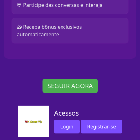
💬 Participe das conversas e interaja
🎁 Receba bônus exclusivos
automaticamente
SEGUIR AGORA
Acessos
Login
Registrar-se