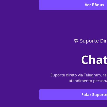
Ver Bônus
💬 Suporte Di
Cha
Suporte direto via Telegram, r
atendimento persona
Falar Suport