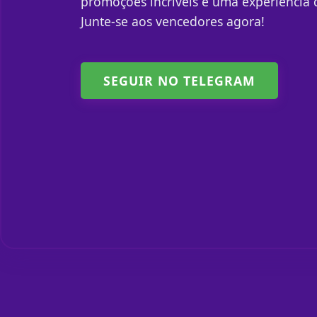
promoções incríveis e uma experiência d
Junte-se aos vencedores agora!
SEGUIR NO TELEGRAM