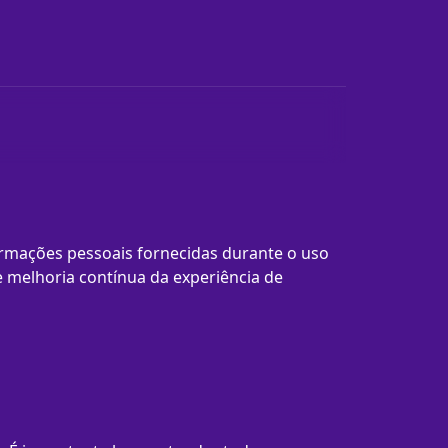
ormações pessoais fornecidas durante o uso
e melhoria contínua da experiência de