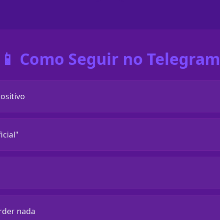
📱 Como Seguir no Telegram
ositivo
cial"
erder nada