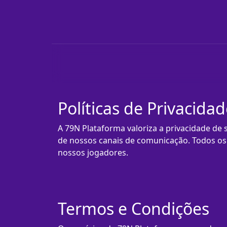
Políticas de Privacida
A 79N Plataforma valoriza a privacidade de
de nossos canais de comunicação. Todos os 
nossos jogadores.
Termos e Condições