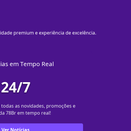
lidade premium e experiência de excelência.
cias em Tempo Real
24/7
e todas as novidades, promoções e
da 78Br em tempo real!
Ver Notícias