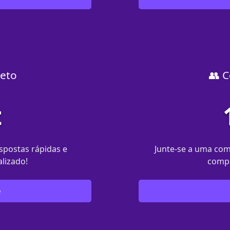
reto
👥 
t
espostas rápidas e
Junte-se a uma com
lizado!
compa
e