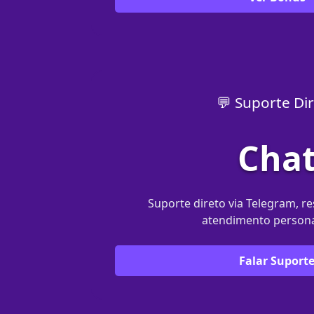
💬 Suporte Di
Cha
Suporte direto via Telegram, r
atendimento persona
Falar Suport