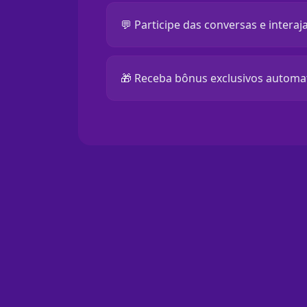
💬 Participe das conversas e interaj
🎁 Receba bônus exclusivos autom