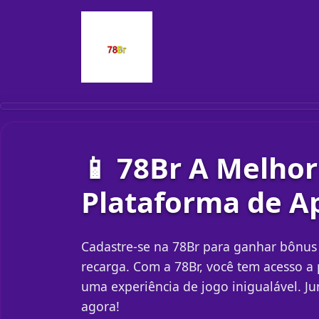
📱 78Br A Melhor
Plataforma de A
Cadastre-se na 78Br para ganhar bônus
recarga. Com a 78Br, você tem acesso a 
uma experiência de jogo inigualável. J
agora!