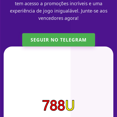
tem acesso a promoções incríveis e uma
experiência de jogo inigualável. Junte-se aos
vencedores agora!
SEGUIR NO TELEGRAM