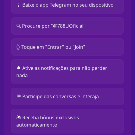
📱 Baixe o app Telegram no seu dispositivo
🔍 Procure por "@788UOficial"
👆 Toque em "Entrar" ou "Join"
🔔 Ative as notificações para não perder
nada
💬 Participe das conversas e interaja
🎁 Receba bônus exclusivos
automaticamente