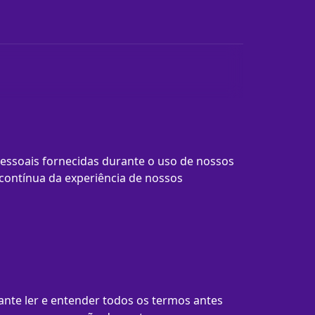
pessoais fornecidas durante o uso de nossos
 contínua da experiência de nossos
ante ler e entender todos os termos antes