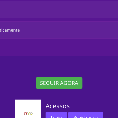
a
aticamente
SEGUIR AGORA
Acessos
Login
Registrar-se