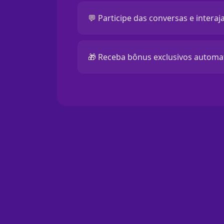
💬 Participe das conversas e interaj
🎁 Receba bônus exclusivos autom