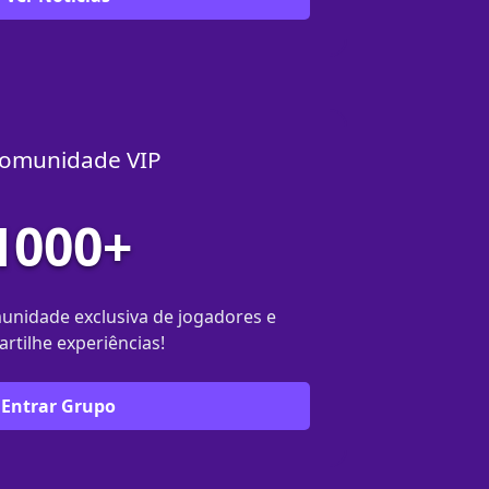
Comunidade VIP
1000+
unidade exclusiva de jogadores e
rtilhe experiências!
Entrar Grupo