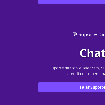
💬 Suporte Di
Cha
Suporte direto via Telegram, r
atendimento persona
Falar Suport