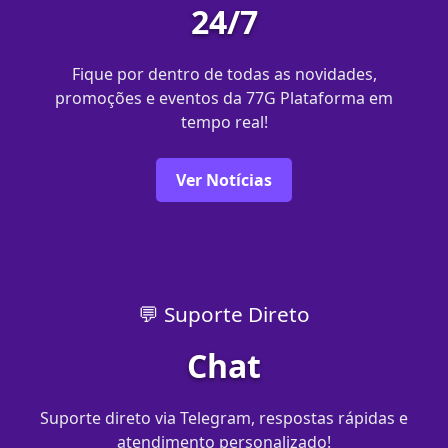
24/7
Fique por dentro de todas as novidades,
promoções e eventos da 77G Plataforma em
tempo real!
Ver Notícias
💬 Suporte Direto
Chat
Suporte direto via Telegram, respostas rápidas e
atendimento personalizado!