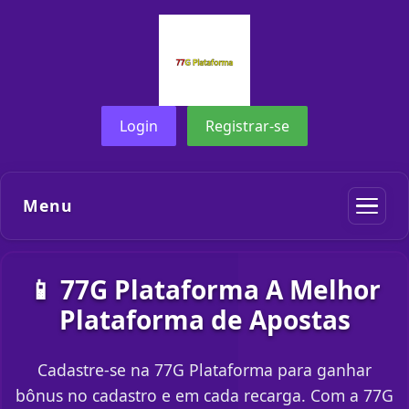
Login
Registrar-se
Menu
📱 77G Plataforma A Melhor
Plataforma de Apostas
Cadastre-se na 77G Plataforma para ganhar
bônus no cadastro e em cada recarga. Com a 77G