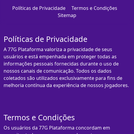
Políticas de Privacidade
Termos e Condições
Sitemap
Políticas de Privacidade
A 77G Plataforma valoriza a privacidade de seus
usuários e está empenhada em proteger todas as
informações pessoais fornecidas durante o uso de
nossos canais de comunicação. Todos os dados
coletados são utilizados exclusivamente para fins de
melhoria contínua da experiência de nossos jogadores.
Termos e Condições
Os usuários da 77G Plataforma concordam em