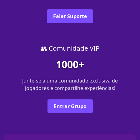
Falar Suporte
👥 Comunidade VIP
1000+
Junte-se a uma comunidade exclusiva de
jogadores e compartilhe experiências!
Entrar Grupo