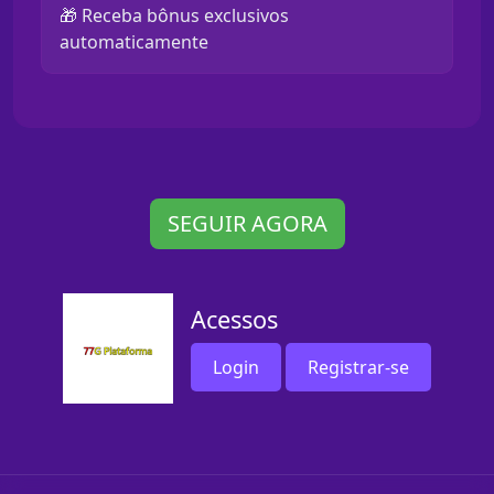
🎁 Receba bônus exclusivos
automaticamente
SEGUIR AGORA
Acessos
Login
Registrar-se