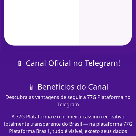
📱 Canal Oficial no Telegram!
📱 Benefícios do Canal
Descubra as vantagens de seguir a 77G Plataforma no
Telegram
A 77G Plataforma é o primeiro cassino recreativo
totalmente transparente do Brasil — na plataforma 77G
Plataforma Brasil , tudo é visível, exceto seus dados