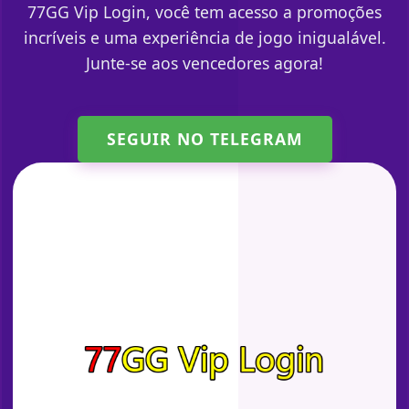
77GG Vip Login, você tem acesso a promoções
incríveis e uma experiência de jogo inigualável.
Junte-se aos vencedores agora!
SEGUIR NO TELEGRAM