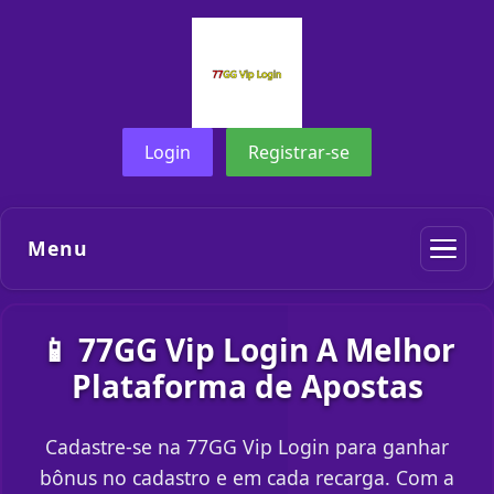
Login
Registrar-se
Menu
📱 77GG Vip Login A Melhor
Plataforma de Apostas
Cadastre-se na 77GG Vip Login para ganhar
bônus no cadastro e em cada recarga. Com a