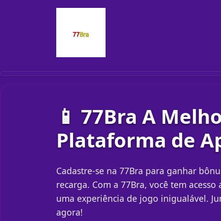
📱 77Bra A Melh
Plataforma de A
Cadastre-se na 77Bra para ganhar bônu
recarga. Com a 77Bra, você tem acesso 
uma experiência de jogo inigualável. J
agora!