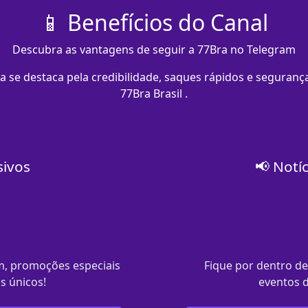
📱 Benefícios do Canal
Descubra as vantagens de seguir a 77Bra no Telegram
 se destaca pela credibilidade, saques rápidos e segurança
77Bra Brasil .
sivos
📢 Notí
m, promoções especiais
Fique por dentro d
s únicos!
eventos 