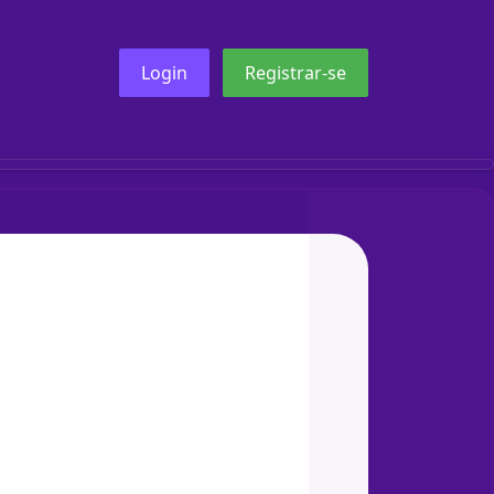
Login
Registrar-se