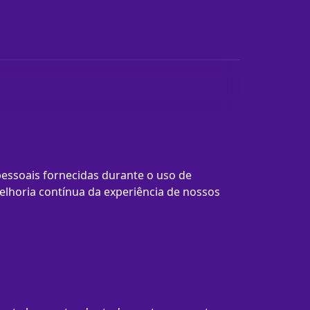
pessoais fornecidas durante o uso de
elhoria contínua da experiência de nossos