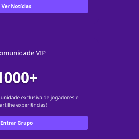
Ver Notícias
Comunidade VIP
1000+
unidade exclusiva de jogadores e
rtilhe experiências!
Entrar Grupo