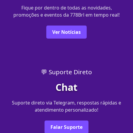
Fique por dentro de todas as novidades,
promoções e eventos da 778Brl em tempo real!
Ver Notícias
💬 Suporte Direto
Chat
Suporte direto via Telegram, respostas rápidas e
atendimento personalizado!
Falar Suporte