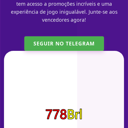
tem acesso a promoções incríveis e uma
experiência de jogo inigualável. Junte-se aos
vencedores agora!
SEGUIR NO TELEGRAM