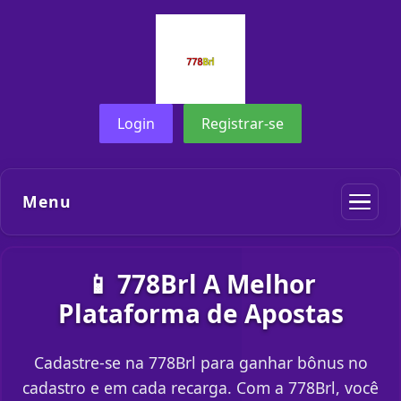
Login
Registrar-se
Menu
📱 778Brl A Melhor
Plataforma de Apostas
Cadastre-se na 778Brl para ganhar bônus no
cadastro e em cada recarga. Com a 778Brl, você