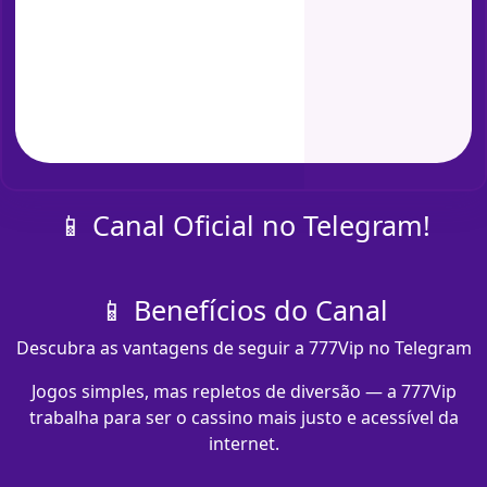
📱 Canal Oficial no Telegram!
📱 Benefícios do Canal
Descubra as vantagens de seguir a 777Vip no Telegram
Jogos simples, mas repletos de diversão — a 777Vip
trabalha para ser o cassino mais justo e acessível da
internet.