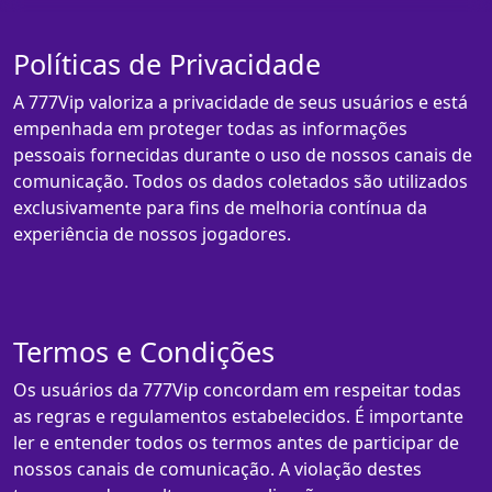
Políticas de Privacidade
A 777Vip valoriza a privacidade de seus usuários e está
empenhada em proteger todas as informações
pessoais fornecidas durante o uso de nossos canais de
comunicação. Todos os dados coletados são utilizados
exclusivamente para fins de melhoria contínua da
experiência de nossos jogadores.
Termos e Condições
Os usuários da 777Vip concordam em respeitar todas
as regras e regulamentos estabelecidos. É importante
ler e entender todos os termos antes de participar de
nossos canais de comunicação. A violação destes