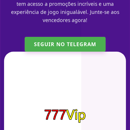
tem acesso a promoções incríveis e uma
experiência de jogo inigualável. Junte-se aos
vencedores agora!
SEGUIR NO TELEGRAM