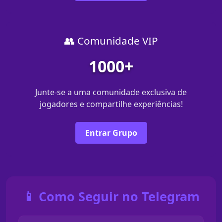
👥 Comunidade VIP
1000+
Junte-se a uma comunidade exclusiva de
jogadores e compartilhe experiências!
Entrar Grupo
📱 Como Seguir no Telegram