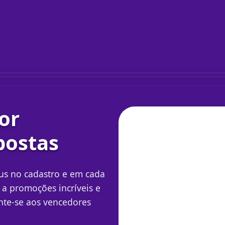
or
postas
us no cadastro e em cada
 a promoções incríveis e
unte-se aos vencedores