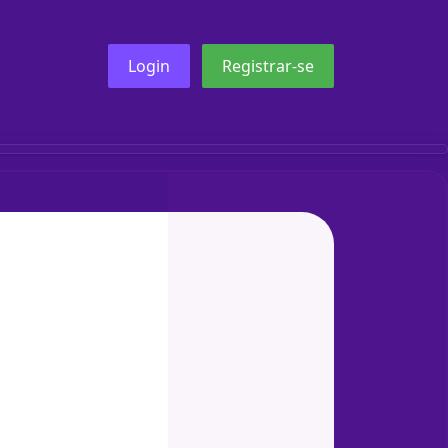
Login
Registrar-se