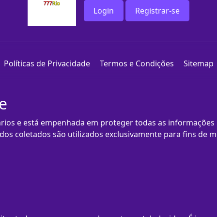
Login
Registrar-se
Políticas de Privacidade
Termos e Condições
Sitemap
de
uários e está empenhada em proteger todas as informações 
os coletados são utilizados exclusivamente para fins de m