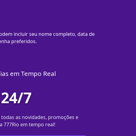
podem incluir seu nome completo, data de
enha preferidos.
cias em Tempo Real
24/7
e todas as novidades, promoções e
a 777Rio em tempo real!