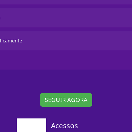
a
aticamente
SEGUIR AGORA
Acessos