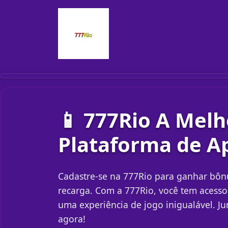
📱 777Rio A Melh
Plataforma de A
Cadastre-se na 777Rio para ganhar bôn
recarga. Com a 777Rio, você tem acesso
uma experiência de jogo inigualável. J
agora!