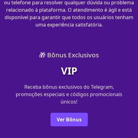
ou telefone para resolver qualquer dúvida ou problema
relacionado à plataforma. O atendimento é ágil e está
disponível para garantir que todos os usuários tenham
uma experiência satisfatória.
🎁 Bônus Exclusivos
VIP
Receba bônus exclusivos do Telegram,
promoções especiais e códigos promocionais
únicos!
Ver Bônus