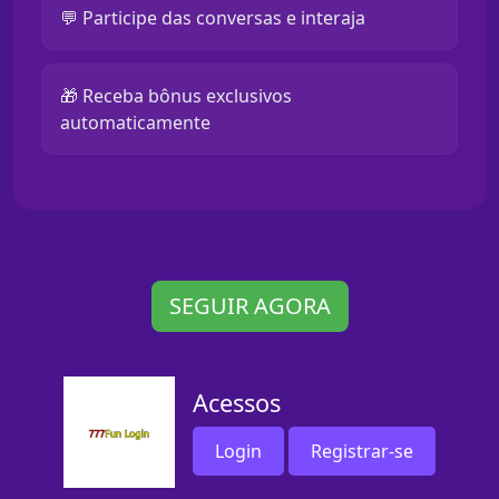
💬 Participe das conversas e interaja
🎁 Receba bônus exclusivos
automaticamente
SEGUIR AGORA
Acessos
Login
Registrar-se