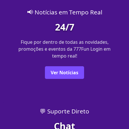
📢 Notícias em Tempo Real
24/7
Fique por dentro de todas as novidades,
promoções e eventos da 777Fun Login em
tempo real!
Ver Notícias
💬 Suporte Direto
Chat