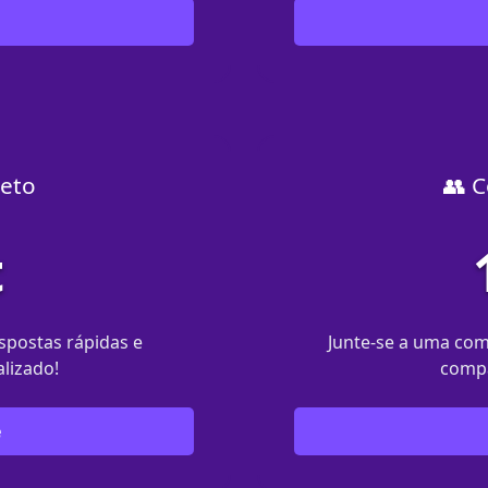
reto
👥 
t
espostas rápidas e
Junte-se a uma com
lizado!
compa
e