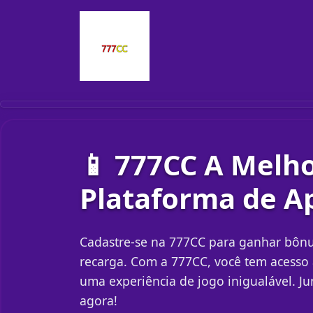
📱 777CC A Melh
Plataforma de A
Cadastre-se na 777CC para ganhar bônu
recarga. Com a 777CC, você tem acesso 
uma experiência de jogo inigualável. J
agora!