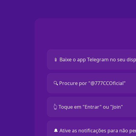
📱 Baixe o app Telegram no seu disp
🔍 Procure por "@777CCOficial"
👆 Toque em "Entrar" ou "Join"
🔔 Ative as notificações para não p