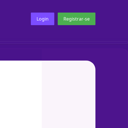
Login
Registrar-se