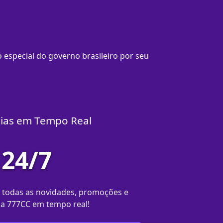
o especial do governo brasileiro por seu
cias em Tempo Real
24/7
e todas as novidades, promoções e
a 777CC em tempo real!