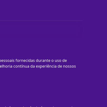
pessoais fornecidas durante o uso de
elhoria contínua da experiência de nossos