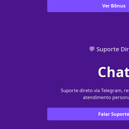
Ver Bônus
💬 Suporte Di
Cha
Suporte direto via Telegram, r
atendimento persona
Falar Suport