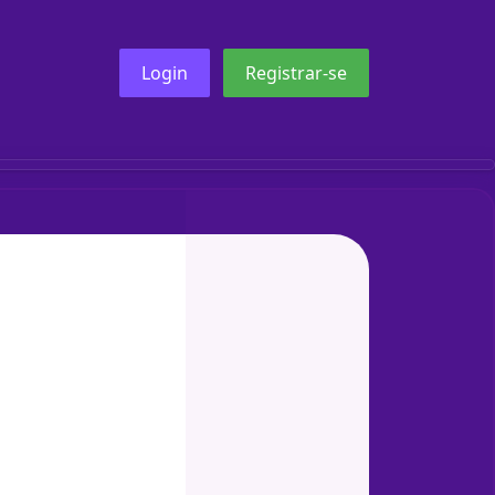
Login
Registrar-se