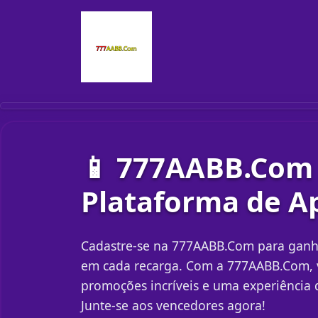
📱 777AABB.Com
Plataforma de A
Cadastre-se na 777AABB.Com para ganh
em cada recarga. Com a 777AABB.Com, 
promoções incríveis e uma experiência d
Junte-se aos vencedores agora!