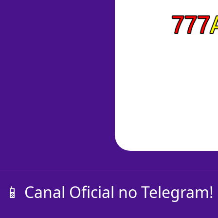
📱 Canal Oficial no Telegram!