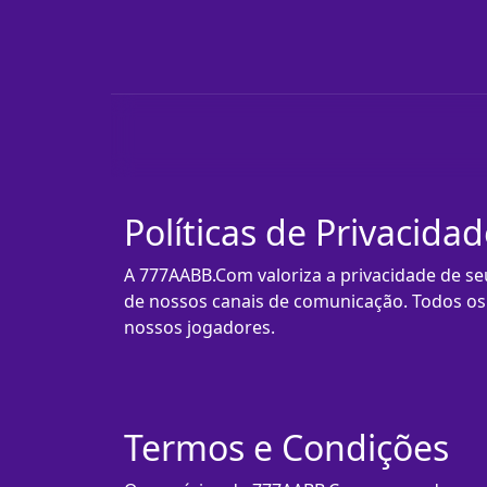
Políticas de Privacida
A 777AABB.Com valoriza a privacidade de s
de nossos canais de comunicação. Todos os 
nossos jogadores.
Termos e Condições