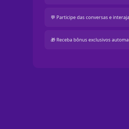
💬 Participe das conversas e interaj
🎁 Receba bônus exclusivos autom