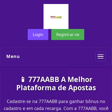
Login
Registrar-se
Menu
📱 777AABB A Melhor
Plataforma de Apostas
Cadastre-se na 777AABB para ganhar bônus no
cadastro e em cada recarga. Com a 777AABB, você