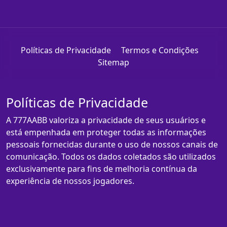
Políticas de Privacidade
Termos e Condições
Sitemap
Políticas de Privacidade
A 777AABB valoriza a privacidade de seus usuários e
está empenhada em proteger todas as informações
pessoais fornecidas durante o uso de nossos canais de
comunicação. Todos os dados coletados são utilizados
exclusivamente para fins de melhoria contínua da
experiência de nossos jogadores.