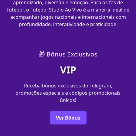
aprendizado, diversão e emoção. Para os fãs de
futebol, o Futebol Studio Ao Vivo é a maneira ideal de
acompanhar jogos nacionais e internacionais com
profundidade, interatividade e praticidade.
🎁 Bônus Exclusivos
VIP
Receba bônus exclusivos do Telegram,
promoções especiais e códigos promocionais
únicos!
Ver Bônus