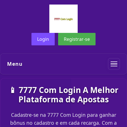
Login
Registrar-se
Menu
📱 7777 Com Login A Melhor
Plataforma de Apostas
Cadastre-se na 7777 Com Login para ganhar
bônus no cadastro e em cada recarga. Com a