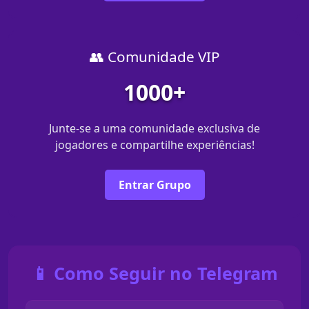
👥 Comunidade VIP
1000+
Junte-se a uma comunidade exclusiva de
jogadores e compartilhe experiências!
Entrar Grupo
📱 Como Seguir no Telegram