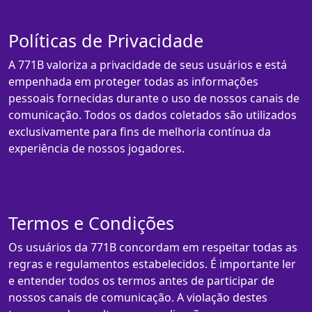
Políticas de Privacidade
A 771B valoriza a privacidade de seus usuários e está
empenhada em proteger todas as informações
pessoais fornecidas durante o uso de nossos canais de
comunicação. Todos os dados coletados são utilizados
exclusivamente para fins de melhoria contínua da
experiência de nossos jogadores.
Termos e Condições
Os usuários da 771B concordam em respeitar todas as
regras e regulamentos estabelecidos. É importante ler
e entender todos os termos antes de participar de
nossos canais de comunicação. A violação destes