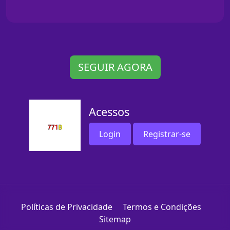
SEGUIR AGORA
Acessos
Login
Registrar-se
Políticas de Privacidade
Termos e Condições
Sitemap