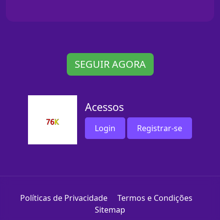
SEGUIR AGORA
Acessos
Login
Registrar-se
Políticas de Privacidade
Termos e Condições
Sitemap