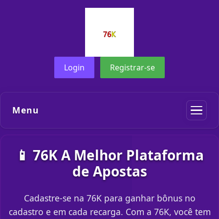
Login
Registrar-se
Menu
📱 76K A Melhor Plataforma
de Apostas
Cadastre-se na 76K para ganhar bônus no
cadastro e em cada recarga. Com a 76K, você tem