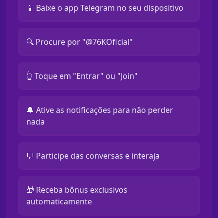
📱 Baixe o app Telegram no seu dispositivo
🔍 Procure por "@76KOficial"
👆 Toque em "Entrar" ou "Join"
🔔 Ative as notificações para não perder
nada
💬 Participe das conversas e interaja
🎁 Receba bônus exclusivos
automaticamente