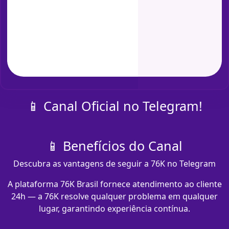
📱 Canal Oficial no Telegram!
📱 Benefícios do Canal
Descubra as vantagens de seguir a 76K no Telegram
A plataforma 76K Brasil fornece atendimento ao cliente
24h — a 76K resolve qualquer problema em qualquer
lugar, garantindo experiência contínua.