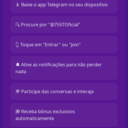
📱 Baixe o app Telegram no seu dispositivo
🔍 Procure por "@755TOficial"
👆 Toque em "Entrar" ou "Join"
🔔 Ative as notificações para não perder
nada
💬 Participe das conversas e interaja
🎁 Receba bônus exclusivos
automaticamente