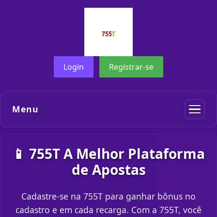
Login
Registrar-se
Menu
📱 755T A Melhor Plataforma
de Apostas
Cadastre-se na 755T para ganhar bônus no
cadastro e em cada recarga. Com a 755T, você