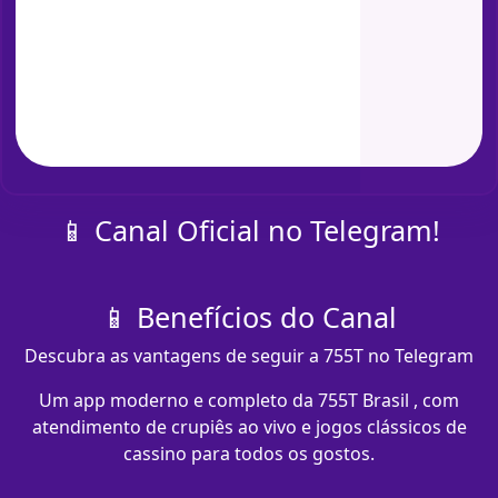
📱 Canal Oficial no Telegram!
📱 Benefícios do Canal
Descubra as vantagens de seguir a 755T no Telegram
Um app moderno e completo da 755T Brasil , com
atendimento de crupiês ao vivo e jogos clássicos de
cassino para todos os gostos.