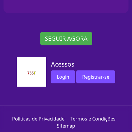
SEGUIR AGORA
Acessos
Login
Registrar-se
Políticas de Privacidade
Termos e Condições
Sitemap