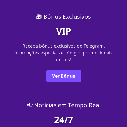
🎁 Bônus Exclusivos
VIP
Receba bônus exclusivos do Telegram,
promoções especiais e códigos promocionais
únicos!
Ver Bônus
📢 Notícias em Tempo Real
24/7