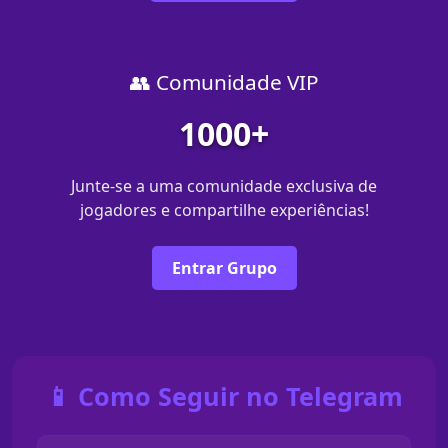
👥 Comunidade VIP
1000+
Junte-se a uma comunidade exclusiva de
jogadores e compartilhe experiências!
Entrar Grupo
📱 Como Seguir no Telegram