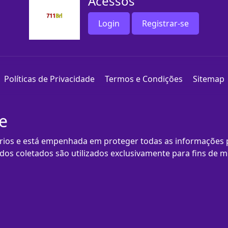
Acessos
Login
Registrar-se
Políticas de Privacidade
Termos e Condições
Sitemap
de
uários e está empenhada em proteger todas as informações 
os coletados são utilizados exclusivamente para fins de m