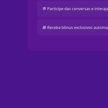
💬 Participe das conversas e interaj
🎁 Receba bônus exclusivos autom