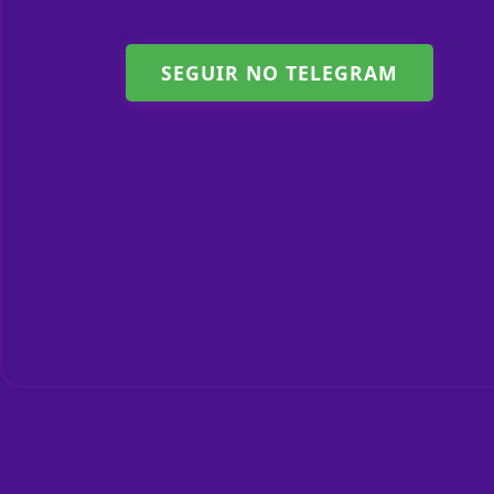
SEGUIR NO TELEGRAM