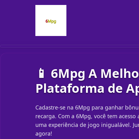
📱 6Mpg A Melho
Plataforma de A
Cadastre-se na 6Mpg para ganhar bônu
recarga. Com a 6Mpg, você tem acesso a
uma experiência de jogo inigualável. J
agora!