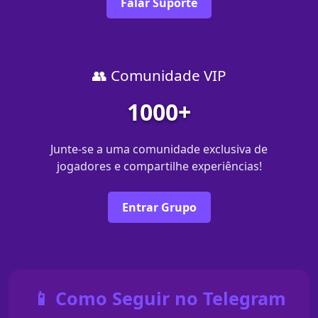
Falar Suporte
👥 Comunidade VIP
1000+
Junte-se a uma comunidade exclusiva de
jogadores e compartilhe experiências!
Entrar Grupo
📱 Como Seguir no Telegram