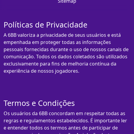
Sitemap
Políticas de Privacidade
A 6BB valoriza a privacidade de seus usuários e está
empenhada em proteger todas as informações
pessoais fornecidas durante o uso de nossos canais de
comunicação. Todos os dados coletados são utilizados
exclusivamente para fins de melhoria contínua da
experiência de nossos jogadores.
Termos e Condições
Os usuários da 6BB concordam em respeitar todas as
regras e regulamentos estabelecidos. É importante ler
e entender todos os termos antes de participar de