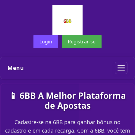
Login
Registrar-se
Menu
📱 6BB A Melhor Plataforma
de Apostas
Cadastre-se na 6BB para ganhar bônus no
cadastro e em cada recarga. Com a 6BB, você tem