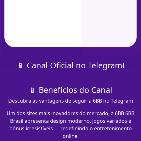
📱 Canal Oficial no Telegram!
📱 Benefícios do Canal
Descubra as vantagens de seguir a 6BB no Telegram
Um dos sites mais inovadores do mercado, a 6BB 6BB
Brasil apresenta design moderno, jogos variados e
bônus irresistíveis — redefinindo o entretenimento
online.