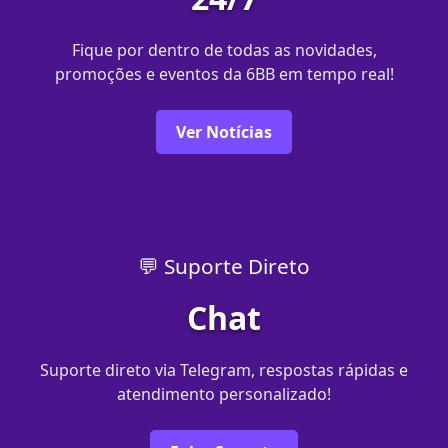
Fique por dentro de todas as novidades,
promoções e eventos da 6BB em tempo real!
Ver Notícias
💬 Suporte Direto
Chat
Suporte direto via Telegram, respostas rápidas e
atendimento personalizado!