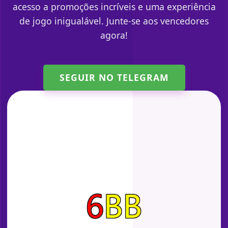
acesso a promoções incríveis e uma experiência
de jogo inigualável. Junte-se aos vencedores
agora!
SEGUIR NO TELEGRAM