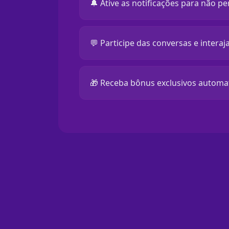
🔔 Ative as notificações para não p
💬 Participe das conversas e interaj
🎁 Receba bônus exclusivos autom