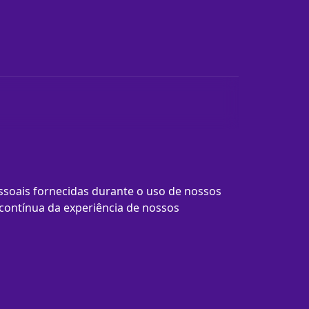
ssoais fornecidas durante o uso de nossos
 contínua da experiência de nossos