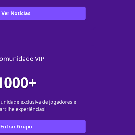
Ver Notícias
Comunidade VIP
1000+
unidade exclusiva de jogadores e
rtilhe experiências!
Entrar Grupo