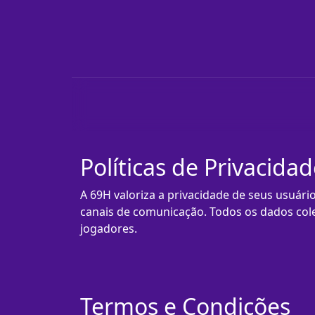
Políticas de Privacida
A 69H valoriza a privacidade de seus usuár
canais de comunicação. Todos os dados cole
jogadores.
Termos e Condições