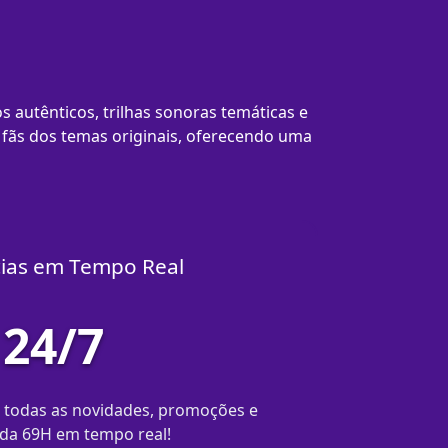
 autênticos, trilhas sonoras temáticas e
 fãs dos temas originais, oferecendo uma
cias em Tempo Real
24/7
e todas as novidades, promoções e
 da 69H em tempo real!