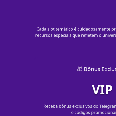
Cada slot temático é cuidadosamente pro
recursos especiais que refletem o unive
🎁 Bônus Exclu
VIP
Receba bônus exclusivos do Telegra
e códigos promocionai