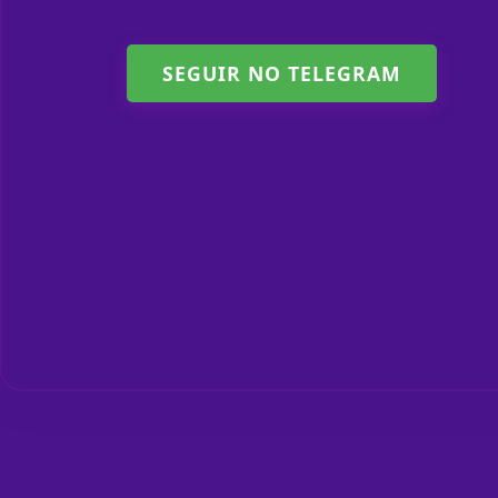
SEGUIR NO TELEGRAM