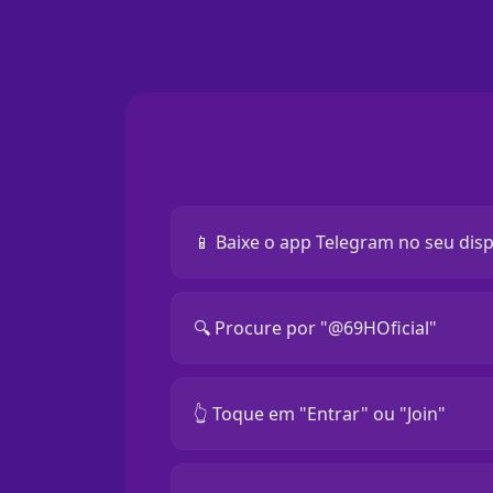
📱 Baixe o app Telegram no seu disp
🔍 Procure por "@69HOficial"
👆 Toque em "Entrar" ou "Join"