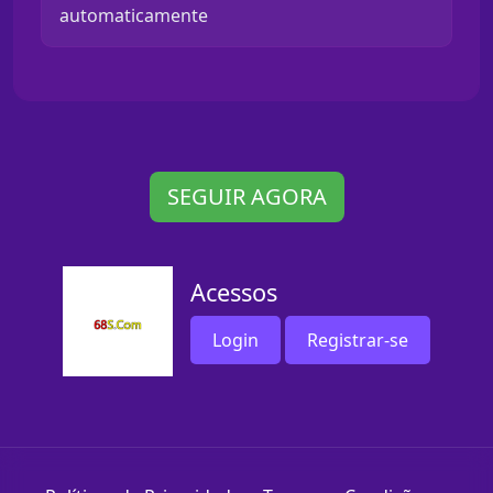
automaticamente
SEGUIR AGORA
Acessos
Login
Registrar-se