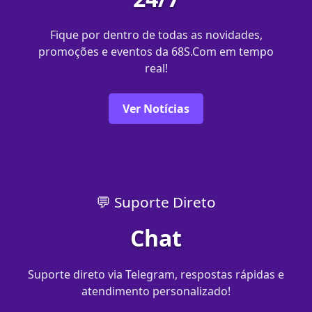
Fique por dentro de todas as novidades,
promoções e eventos da 68S.Com em tempo
real!
Ver Notícias
💬 Suporte Direto
Chat
Suporte direto via Telegram, respostas rápidas e
atendimento personalizado!