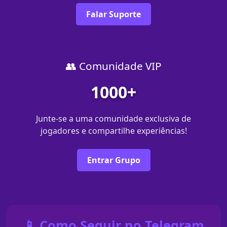
Falar Suporte
👥 Comunidade VIP
1000+
Junte-se a uma comunidade exclusiva de
jogadores e compartilhe experiências!
Entrar Grupo
📱 Como Seguir no Telegram