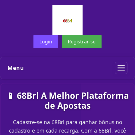
Login
Registrar-se
Menu
📱 68Brl A Melhor Plataforma
de Apostas
Cadastre-se na 68Brl para ganhar bônus no
cadastro e em cada recarga. Com a 68Brl, você