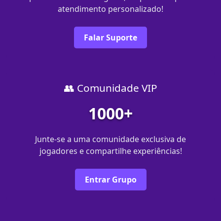
atendimento personalizado!
Falar Suporte
👥 Comunidade VIP
1000+
Junte-se a uma comunidade exclusiva de
jogadores e compartilhe experiências!
Entrar Grupo