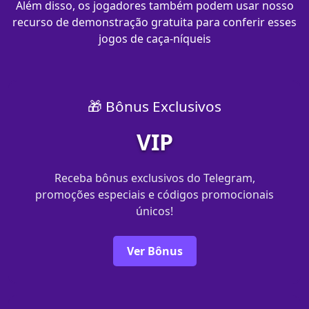
Além disso, os jogadores também podem usar nosso
recurso de demonstração gratuita para conferir esses
jogos de caça-níqueis
🎁 Bônus Exclusivos
VIP
Receba bônus exclusivos do Telegram,
promoções especiais e códigos promocionais
únicos!
Ver Bônus