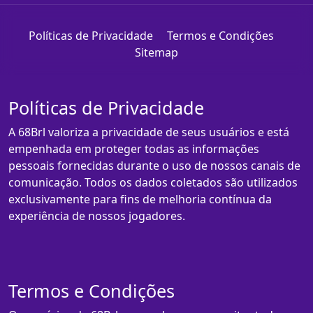
Políticas de Privacidade
Termos e Condições
Sitemap
Políticas de Privacidade
A 68Brl valoriza a privacidade de seus usuários e está
empenhada em proteger todas as informações
pessoais fornecidas durante o uso de nossos canais de
comunicação. Todos os dados coletados são utilizados
exclusivamente para fins de melhoria contínua da
experiência de nossos jogadores.
Termos e Condições