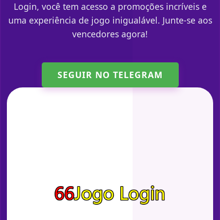
Login, você tem acesso a promoções incríveis e
uma experiência de jogo inigualável. Junte-se aos
vencedores agora!
SEGUIR NO TELEGRAM