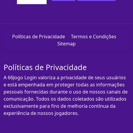
Políticas de Privacidade
Termos e Condições
Sitemap
Políticas de Privacidade
A 66Jogo Login valoriza a privacidade de seus usuários
e está empenhada em proteger todas as informações
pessoais fornecidas durante o uso de nossos canais de
comunicação. Todos os dados coletados são utilizados
exclusivamente para fins de melhoria contínua da
experiência de nossos jogadores.