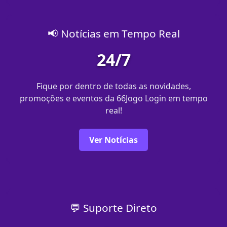
📢 Notícias em Tempo Real
24/7
Fique por dentro de todas as novidades,
promoções e eventos da 66Jogo Login em tempo
real!
Ver Notícias
💬 Suporte Direto