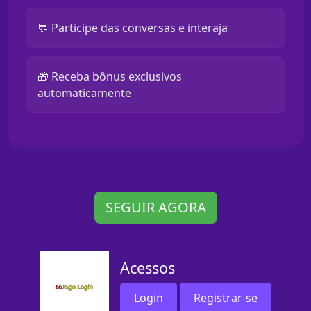
💬 Participe das conversas e interaja
🎁 Receba bônus exclusivos
automaticamente
SEGUIR AGORA
Acessos
Login
Registrar-se