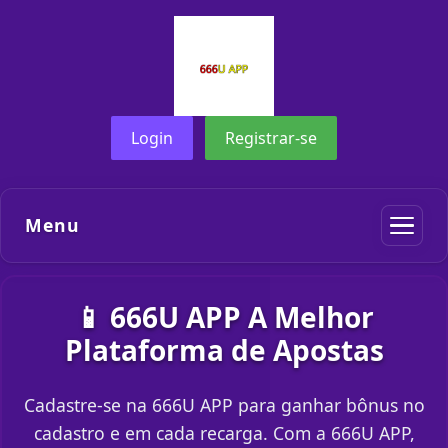
Login
Registrar-se
Menu
📱 666U APP A Melhor
Plataforma de Apostas
Cadastre-se na 666U APP para ganhar bônus no
cadastro e em cada recarga. Com a 666U APP,