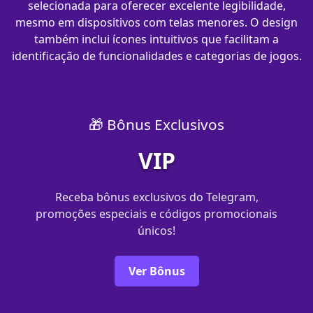
selecionada para oferecer excelente legibilidade,
mesmo em dispositivos com telas menores. O design
também inclui ícones intuitivos que facilitam a
identificação de funcionalidades e categorias de jogos.
🎁 Bônus Exclusivos
VIP
Receba bônus exclusivos do Telegram,
promoções especiais e códigos promocionais
únicos!
Ver Bônus