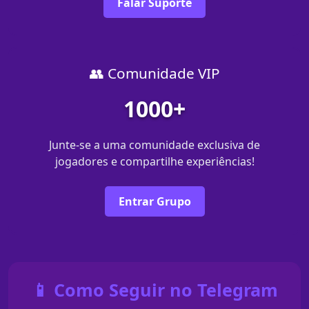
Falar Suporte
👥 Comunidade VIP
1000+
Junte-se a uma comunidade exclusiva de
jogadores e compartilhe experiências!
Entrar Grupo
📱 Como Seguir no Telegram