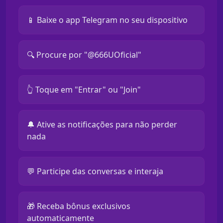
📱 Baixe o app Telegram no seu dispositivo
🔍 Procure por "@666UOficial"
👆 Toque em "Entrar" ou "Join"
🔔 Ative as notificações para não perder
nada
💬 Participe das conversas e interaja
🎁 Receba bônus exclusivos
automaticamente