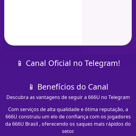
📱 Canal Oficial no Telegram!
📱 Benefícios do Canal
Descubra as vantagens de seguir a 666U no Telegram
Com serviços de alta qualidade e ótima reputação, a
666U construiu um elo de confiança com os jogadores
da 666U Brasil , oferecendo os saques mais rápidos do
setor.