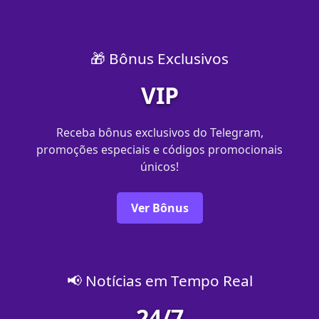
🎁 Bônus Exclusivos
VIP
Receba bônus exclusivos do Telegram,
promoções especiais e códigos promocionais
únicos!
Ver Bônus
📢 Notícias em Tempo Real
24/7