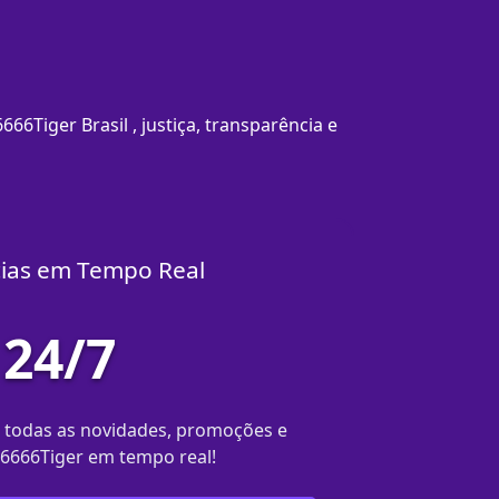
6Tiger Brasil , justiça, transparência e
cias em Tempo Real
24/7
e todas as novidades, promoções e
 6666Tiger em tempo real!