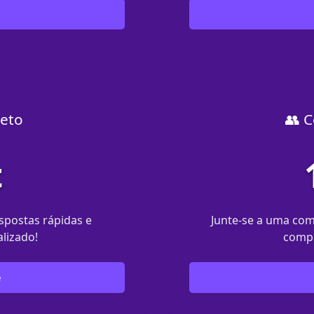
reto
👥 
t
espostas rápidas e
Junte-se a uma com
lizado!
compa
e