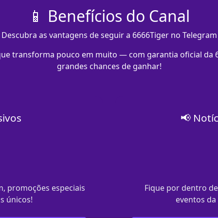
📱 Benefícios do Canal
Descubra as vantagens de seguir a 6666Tiger no Telegram
e transforma pouco em muito — com garantia oficial da 666
grandes chances de ganhar!
sivos
📢 Notí
m, promoções especiais
Fique por dentro d
s únicos!
eventos da