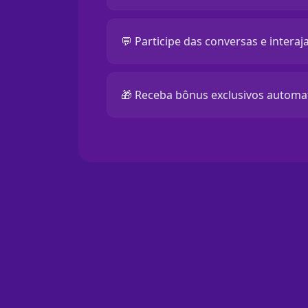
💬 Participe das conversas e interaj
🎁 Receba bônus exclusivos autom