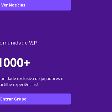
Ver Notícias
Comunidade VIP
1000+
unidade exclusiva de jogadores e
rtilhe experiências!
Entrar Grupo