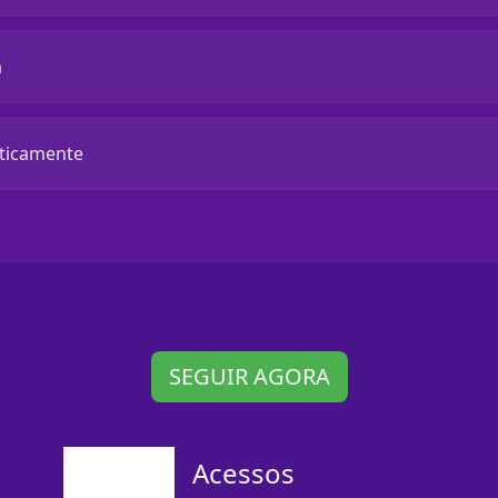
a
aticamente
SEGUIR AGORA
Acessos