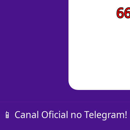
📱 Canal Oficial no Telegram!