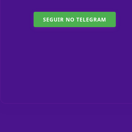
SEGUIR NO TELEGRAM