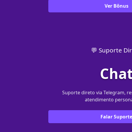
Ver Bônus
💬 Suporte Di
Cha
Suporte direto via Telegram, r
atendimento persona
Falar Suport