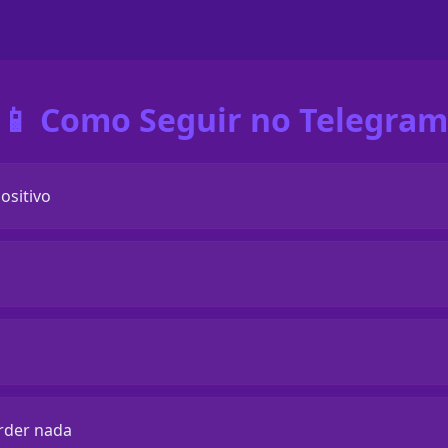
📱 Como Seguir no Telegram
ositivo
erder nada