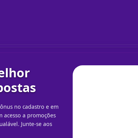
elhor
postas
bônus no cadastro e em
em acesso a promoções
ualável. Junte-se aos