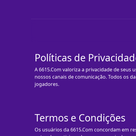
Políticas de Privacida
A 6615.Com valoriza a privacidade de seus 
nossos canais de comunicação. Todos os dad
jogadores.
Termos e Condições
Os usuários da 6615.Com concordam em resp