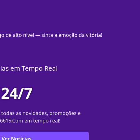
de alto nível — sinta a emoção da vitória!
cias em Tempo Real
24/7
e todas as novidades, promoções e
 6615.Com em tempo real!
Ver Notícias