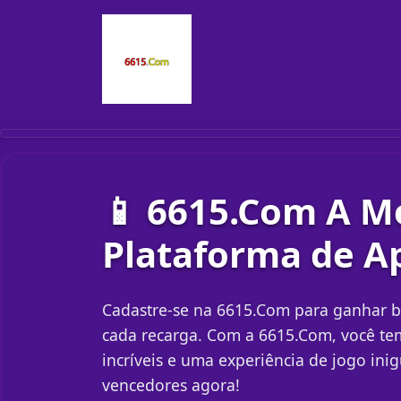
📱 6615.Com A M
Plataforma de A
Cadastre-se na 6615.Com para ganhar 
cada recarga. Com a 6615.Com, você t
incríveis e uma experiência de jogo inig
vencedores agora!