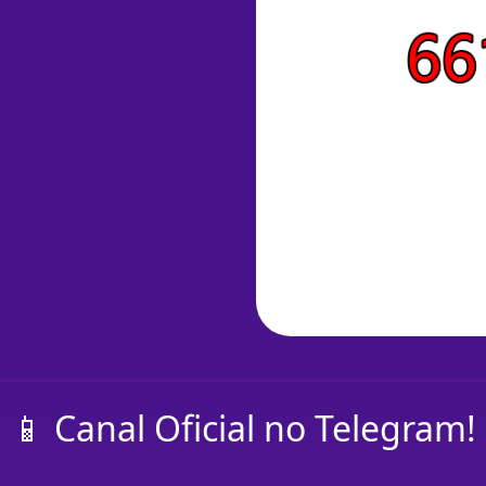
📱 Canal Oficial no Telegram!