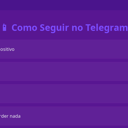
📱 Como Seguir no Telegram
ositivo
erder nada