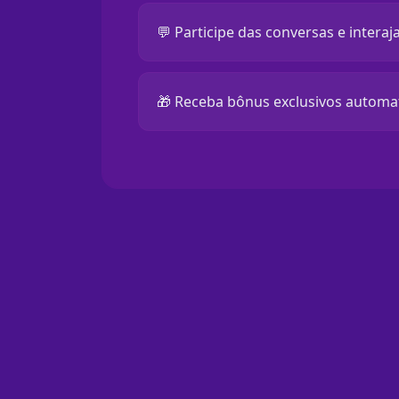
💬 Participe das conversas e interaj
🎁 Receba bônus exclusivos autom