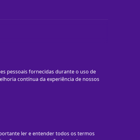
es pessoais fornecidas durante o uso de
elhoria contínua da experiência de nossos
ortante ler e entender todos os termos