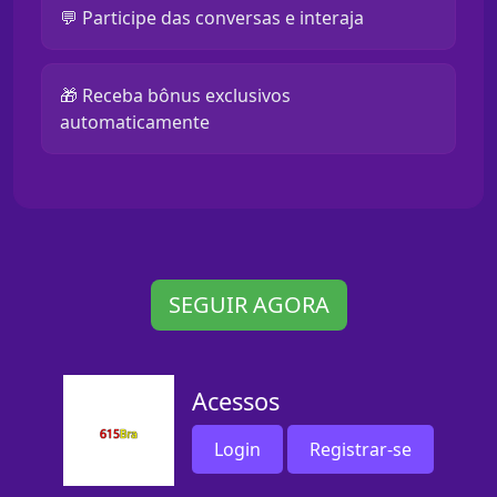
💬 Participe das conversas e interaja
🎁 Receba bônus exclusivos
automaticamente
SEGUIR AGORA
Acessos
Login
Registrar-se