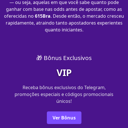
— ou seja, aquelas em que você sabe quanto pode
ganhar com base nas odds antes de apostar, como as
oferecidas no
615Bra
. Desde então, o mercado cresceu
rapidamente, atraindo tanto apostadores experientes
quanto iniciantes.
🎁 Bônus Exclusivos
VIP
Receba bônus exclusivos do Telegram,
promoções especiais e códigos promocionais
únicos!
Ver Bônus