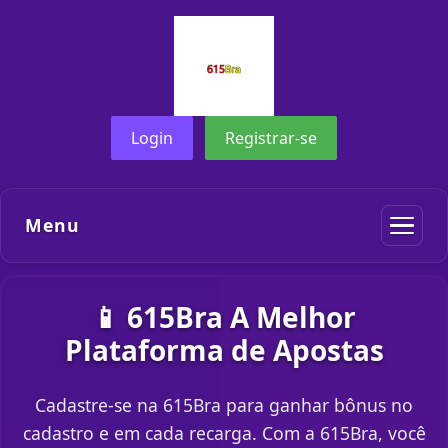
Login
Registrar-se
Menu
📱 615Bra A Melhor
Plataforma de Apostas
Cadastre-se na 615Bra para ganhar bônus no
cadastro e em cada recarga. Com a 615Bra, você