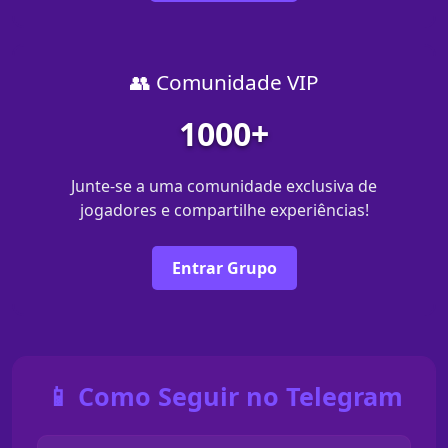
👥 Comunidade VIP
1000+
Junte-se a uma comunidade exclusiva de
jogadores e compartilhe experiências!
Entrar Grupo
📱 Como Seguir no Telegram