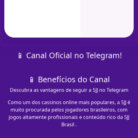
📱 Canal Oficial no Telegram!
📱 Benefícios do Canal
Descubra as vantagens de seguir a 5JJ no Telegram
Como um dos cassinos online mais populares, a 5JJ é
muito procurada pelos jogadores brasileiros, com
jogos altamente profissionais e conteúdo rico da 5JJ
Brasil .