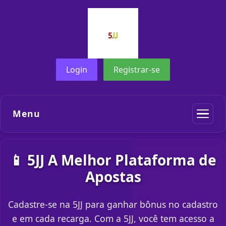
Login
Registrar-se
Menu
📱 5JJ A Melhor Plataforma de
Apostas
Cadastre-se na 5JJ para ganhar bônus no cadastro
e em cada recarga. Com a 5JJ, você tem acesso a