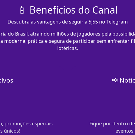
📱 Benefícios do Canal
Descubra as vantagens de seguir a 5J55 no Telegram
ia do Brasil, atraindo milhões de jogadores pela possibil
a moderna, prática e segura de participar, sem enfrentar fi
lotéricas.
sivos
📢 Notí
m, promoções especiais
Fique por dentro d
s únicos!
eventos 