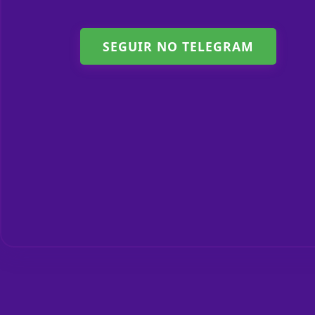
SEGUIR NO TELEGRAM