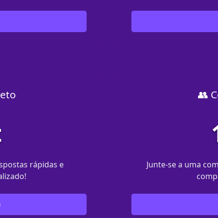
reto
👥 
t
espostas rápidas e
Junte-se a uma com
lizado!
compa
e