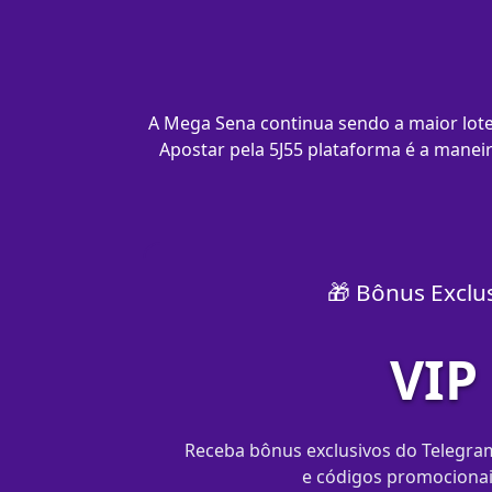
A Mega Sena continua sendo a maior loter
Apostar pela 5J55 plataforma é a maneir
🎁 Bônus Exclu
VIP
Receba bônus exclusivos do Telegra
e códigos promocionai