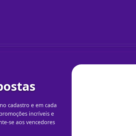
postas
 no cadastro e em cada
promoções incríveis e
unte-se aos vencedores