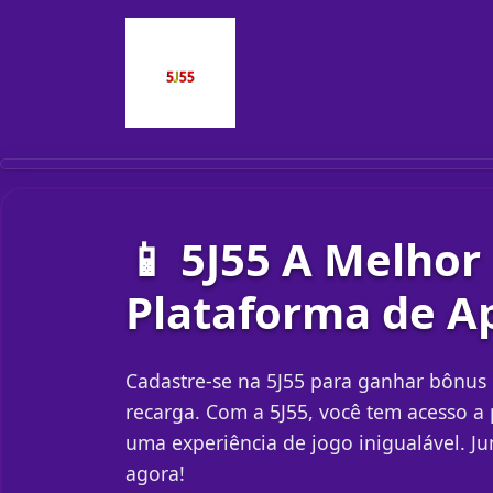
📱 5J55 A Melhor
Plataforma de A
Cadastre-se na 5J55 para ganhar bônus
recarga. Com a 5J55, você tem acesso a 
uma experiência de jogo inigualável. J
agora!