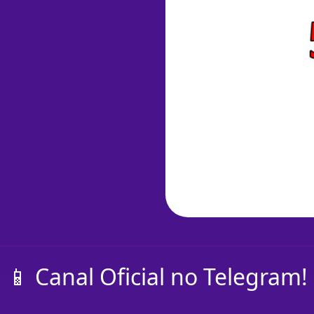
📱 Canal Oficial no Telegram!