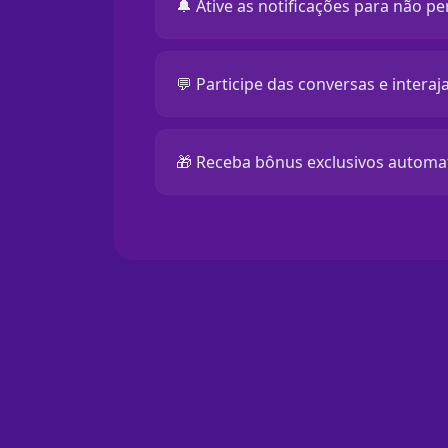
🔔 Ative as notificações para não p
💬 Participe das conversas e interaj
🎁 Receba bônus exclusivos autom