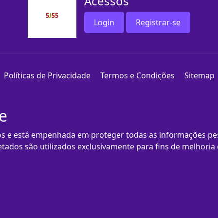
Acessos
Login
Registrar-se
Políticas de Privacidade
Termos e Condições
Sitemap
de
rios e está empenhada em proteger todas as informações pe
tados são utilizados exclusivamente para fins de melhoria