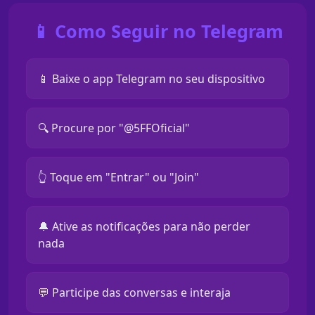
📱 Como Seguir no Telegram
📱 Baixe o app Telegram no seu dispositivo
🔍 Procure por "@5FFOficial"
👆 Toque em "Entrar" ou "Join"
🔔 Ative as notificações para não perder
nada
💬 Participe das conversas e interaja