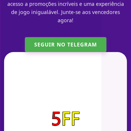
acesso a promoções incríveis e uma experiência
de jogo inigualável. Junte-se aos vencedores
agora!
SEGUIR NO TELEGRAM