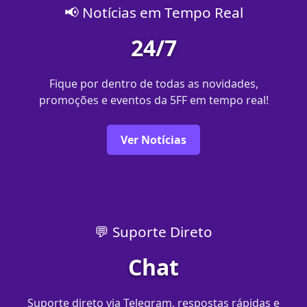
📢 Notícias em Tempo Real
24/7
Fique por dentro de todas as novidades,
promoções e eventos da 5FF em tempo real!
Ver Notícias
💬 Suporte Direto
Chat
Suporte direto via Telegram, respostas rápidas e