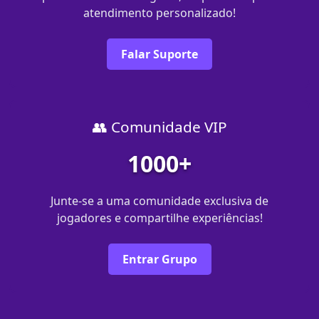
atendimento personalizado!
Falar Suporte
👥 Comunidade VIP
1000+
Junte-se a uma comunidade exclusiva de
jogadores e compartilhe experiências!
Entrar Grupo