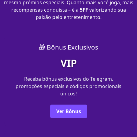
mesmo prêmios especiais. Quanto mais você joga, mais
recompensas conquista – é a
5FF
valorizando sua
paixão pelo entretenimento.
🎁 Bônus Exclusivos
VIP
Receba bônus exclusivos do Telegram,
promoções especiais e códigos promocionais
únicos!
Ver Bônus