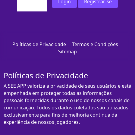
Login
Registrar-se
Políticas de Privacidade
Termos e Condições
Sitemap
Políticas de Privacidade
A 5EE APP valoriza a privacidade de seus usuários e está
empenhada em proteger todas as informações
pessoais fornecidas durante o uso de nossos canais de
comunicação. Todos os dados coletados são utilizados
exclusivamente para fins de melhoria contínua da
experiência de nossos jogadores.