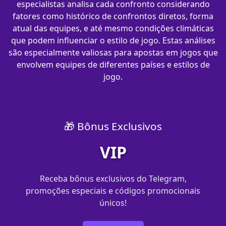
especialistas analisa cada confronto considerando
fatores como histórico de confrontos diretos, forma
atual das equipes, e até mesmo condições climáticas
que podem influenciar o estilo de jogo. Estas análises
são especialmente valiosas para apostas em jogos que
envolvem equipes de diferentes países e estilos de
jogo.
🎁 Bônus Exclusivos
VIP
Receba bônus exclusivos do Telegram,
promoções especiais e códigos promocionais
únicos!