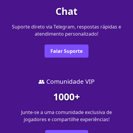
Chat
Suporte direto via Telegram, respostas rápidas e
atendimento personalizado!
Falar Suporte
👥 Comunidade VIP
1000+
Junte-se a uma comunidade exclusiva de
jogadores e compartilhe experiências!