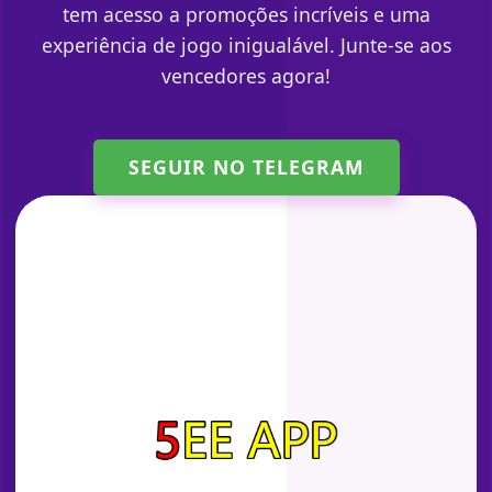
tem acesso a promoções incríveis e uma
experiência de jogo inigualável. Junte-se aos
vencedores agora!
SEGUIR NO TELEGRAM