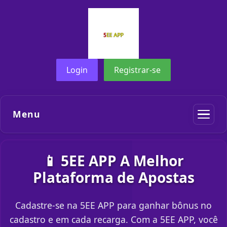
Login
Registrar-se
Menu
📱 5EE APP A Melhor
Plataforma de Apostas
Cadastre-se na 5EE APP para ganhar bônus no
cadastro e em cada recarga. Com a 5EE APP, você