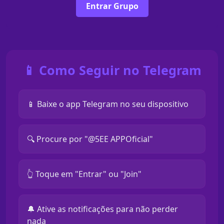
Entrar Grupo
📱 Como Seguir no Telegram
📱 Baixe o app Telegram no seu dispositivo
🔍 Procure por "@5EE APPOficial"
👆 Toque em "Entrar" ou "Join"
🔔 Ative as notificações para não perder
nada