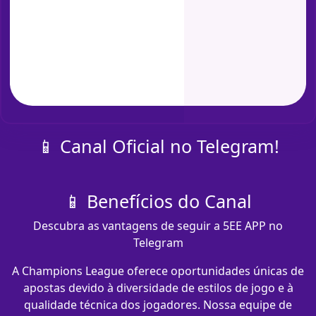
📱 Canal Oficial no Telegram!
📱 Benefícios do Canal
Descubra as vantagens de seguir a 5EE APP no
Telegram
A Champions League oferece oportunidades únicas de
apostas devido à diversidade de estilos de jogo e à
qualidade técnica dos jogadores. Nossa equipe de