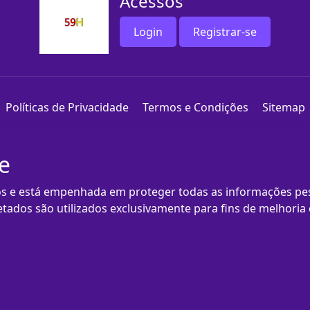
Acessos
Login
Registrar-se
Políticas de Privacidade
Termos e Condições
Sitemap
de
ios e está empenhada em proteger todas as informações pe
tados são utilizados exclusivamente para fins de melhoria