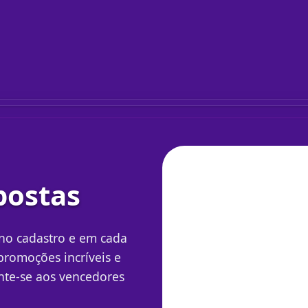
postas
no cadastro e em cada
promoções incríveis e
unte-se aos vencedores