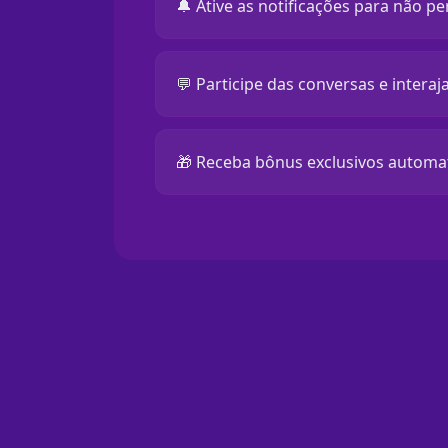
🔔 Ative as notificações para não p
💬 Participe das conversas e interaj
🎁 Receba bônus exclusivos autom