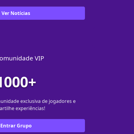
Ver Notícias
Comunidade VIP
1000+
unidade exclusiva de jogadores e
rtilhe experiências!
Entrar Grupo