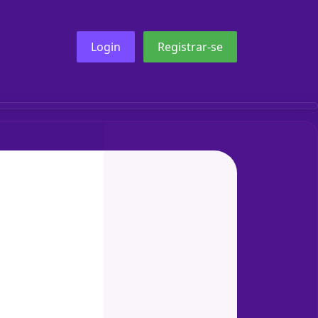
Login
Registrar-se