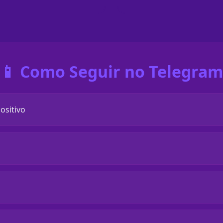
📱 Como Seguir no Telegram
ositivo