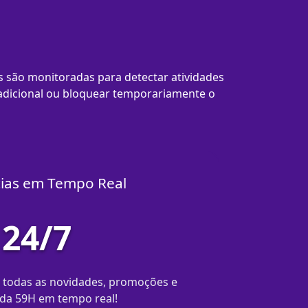
s são monitoradas para detectar atividades
 adicional ou bloquear temporariamente o
cias em Tempo Real
24/7
e todas as novidades, promoções e
 da 59H em tempo real!