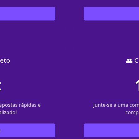
reto
👥 
t
espostas rápidas e
Junte-se a uma com
lizado!
compa
e