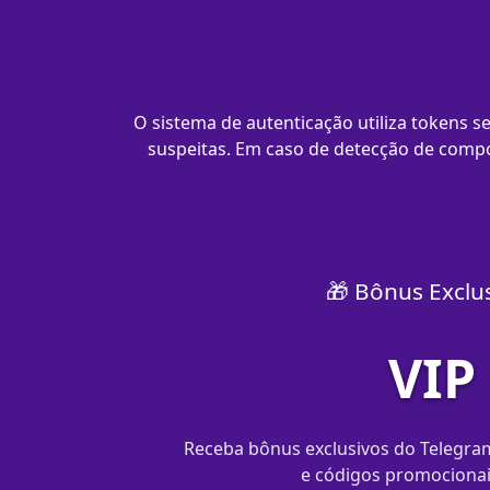
O sistema de autenticação utiliza tokens 
suspeitas. Em caso de detecção de compo
🎁 Bônus Exclu
VIP
Receba bônus exclusivos do Telegra
e códigos promocionai