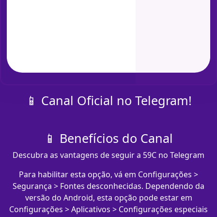
📱 Canal Oficial no Telegram!
📱 Benefícios do Canal
Descubra as vantagens de seguir a 59C no Telegram
Para habilitar esta opção, vá em Configurações >
Segurança > Fontes desconhecidas. Dependendo da
versão do Android, esta opção pode estar em
Configurações > Aplicativos > Configurações especiais