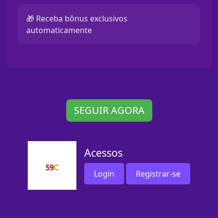
🎁 Receba bônus exclusivos
automaticamente
SEGUIR AGORA
Acessos
Login
Registrar-se