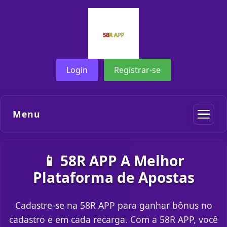
Login
Registrar-se
Menu
📱 58R APP A Melhor
Plataforma de Apostas
Cadastre-se na 58R APP para ganhar bônus no
cadastro e em cada recarga. Com a 58R APP, você