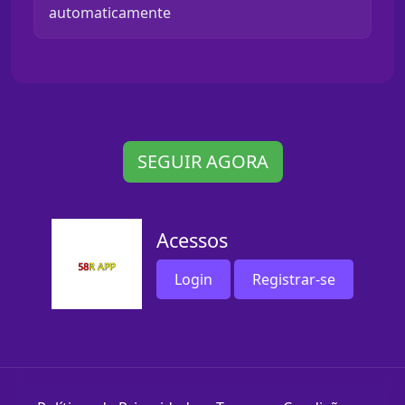
automaticamente
SEGUIR AGORA
Acessos
Login
Registrar-se