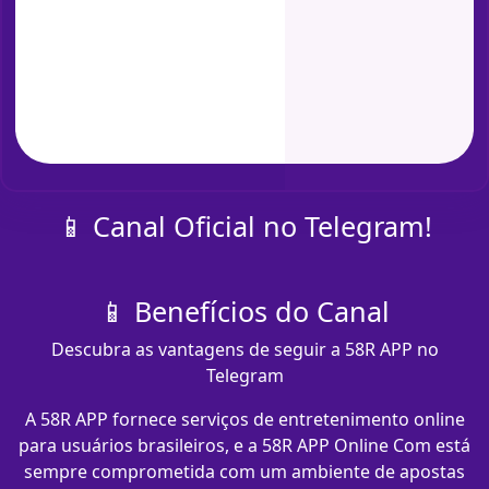
📱 Canal Oficial no Telegram!
📱 Benefícios do Canal
Descubra as vantagens de seguir a 58R APP no
Telegram
A 58R APP fornece serviços de entretenimento online
para usuários brasileiros, e a 58R APP Online Com está
sempre comprometida com um ambiente de apostas