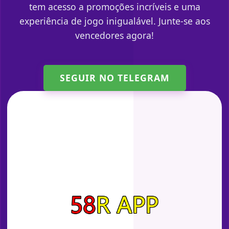
tem acesso a promoções incríveis e uma
experiência de jogo inigualável. Junte-se aos
vencedores agora!
SEGUIR NO TELEGRAM