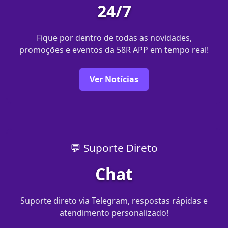
24/7
Fique por dentro de todas as novidades,
promoções e eventos da 58R APP em tempo real!
Ver Notícias
💬 Suporte Direto
Chat
Suporte direto via Telegram, respostas rápidas e
atendimento personalizado!