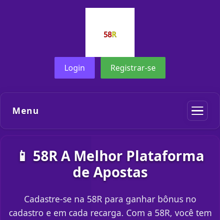
Login
Registrar-se
Menu
📱 58R A Melhor Plataforma
de Apostas
Cadastre-se na 58R para ganhar bônus no
cadastro e em cada recarga. Com a 58R, você tem