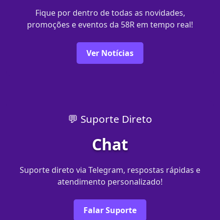
Fique por dentro de todas as novidades,
promoções e eventos da 58R em tempo real!
Ver Notícias
💬 Suporte Direto
Chat
Suporte direto via Telegram, respostas rápidas e
atendimento personalizado!
Falar Suporte